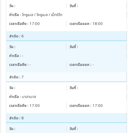
เด็กอายุต่ำกว่า 12 ปี
-
วัน :
วันที่ :
เด็กทารก
-
ท่าเรือ :
โกซูเมล / โคซูเมล / เม็กซิโก
พักเดี่ยว
-
เวลาเรือถึง :
17:00
เวลาเรือออก :
18:00
26 ธ.ค. 69 - 02 ม.ค. 70
ลำดับ :
6
ประเภทห้องพัก
Interior Cabin
วัน :
วันที่ :
พักห้องละ 2 ท่าน
98,900
ท่าเรือ :
-
ผู้ใหญ่คนที่ 3 และ 4
-
เวลาเรือถึง :
-
เวลาเรือออก :
-
เด็กอายุต่ำกว่า 12 ปี
-
เด็กทารก
-
ลำดับ :
7
พักเดี่ยว
-
วัน :
วันที่ :
ท่าเรือ :
บาฮามาส
เวลาเรือถึง :
17:00
เวลาเรือออก :
17:00
ลำดับ :
8
วัน :
วันที่ :