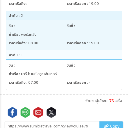
เวลาเรือถึง :
-
เวลาเรือออก :
19.00
ผู้ใหญ่คนที่ 3 และ 4
3,900
ลำดับ :
2
เด็กอายุต่ำกว่า 12 ปี
-
เด็กทารก
-
วัน :
วันที่ :
พักเดี่ยว
17,900
ท่าเรือ :
พอร์ตคลัง
เวลาเรือถึง :
08.00
เวลาเรือออก :
19.00
03 ม.ค. 70 - 05 ม.ค. 70
ประเภทห้องพัก
Oceanview Stateroom
ลำดับ :
3
พักห้องละ 2 ท่าน
10,900
วัน :
วันที่ :
ผู้ใหญ่คนที่ 3 และ 4
3,900
ท่าเรือ :
มารีน่า เบย์ ครูซ เซ็นเตอร์
เด็กอายุต่ำกว่า 12 ปี
-
เวลาเรือถึง :
07.00
เวลาเรือออก :
-
เด็กทารก
-
พักเดี่ยว
17,900
จำนวนผู้เข้าชม
75
ครั้ง
31 ม.ค. 70 - 02 ก.พ. 70
ประเภทห้องพัก
Oceanview Stateroom
พักห้องละ 2 ท่าน
10,500
Copy