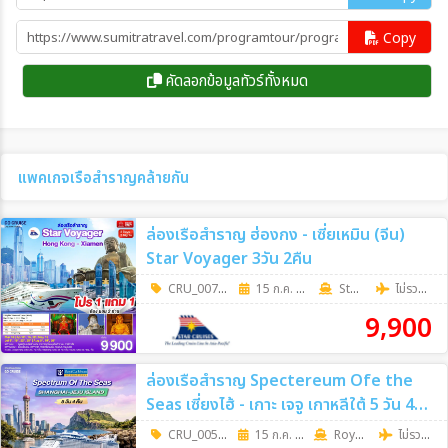
ผู้ใหญ่คนที่ 3 และ 4
3,900
Copy
เด็กอายุต่ำกว่า 12 ปี
-
เด็กทารก
-
คัดลอกข้อมูลทัวร์ทั้งหมด
พักเดี่ยว
17,900
28 ก.พ. 70 - 02 มี.ค. 70
ประเภทห้องพัก
Oceanview Stateroom
แพคเกจเรือสำราญคล้ายกัน
พักห้องละ 2 ท่าน
10,900
ล่องเรือสำราญ ฮ่องกง - เซี่ยเหมิน (จีน)
ผู้ใหญ่คนที่ 3 และ 4
3,900
Star Voyager 3วัน 2คืน
เด็กอายุต่ำกว่า 12 ปี
-
CRU_0074
|
15 ก.ค. 69 - 19 ส.ค. 69
3วัน 2คืน
Star Cruises
ไม่รวมตั๋วเครื่องบิน
เด็กทารก
-
9,900
พักเดี่ยว
17,900
28 มี.ค. 70 - 30 มี.ค. 70
ล่องเรือสำราญ Spectereum Ofe the
ประเภทห้องพัก
Oceanview Stateroom
Seas เซี่ยงไฮ้ - เกาะ เจจู เกาหลีใต้ 5 วัน 4
พักห้องละ 2 ท่าน
10,900
คืน (Cruise Only)
CRU_0058
|
15 ก.ค. 69 - 27 ก.ย. 69
5 วัน 4 คืน
RoyalCaribbean
ไม่รวมตั๋วเครื่องบิน