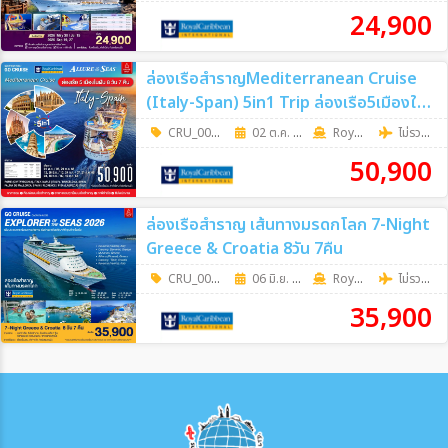
ผู้ใหญ่คนที่ 3 และ 4
3,900
24,900
เด็กอายุต่ำกว่า 12 ปี
-
เด็กทารก
-
ล่องเรือสำราญMediterranean Cruise
พักเดี่ยว
17,900
(Italy-Span) 5in1 Trip ล่องเรือ5เมืองใน
ฝัน 8วัน7คืน
CRU_0068
|
02 ต.ค. 69 - 09 ต.ค. 69
8วัน 7คืน
RoyalCaribbean
ไม่รวมตั๋วเครื่องบิน
50,900
ล่องเรือสำราญ เส้นทางมรดกโลก 7-Night
Greece & Croatia 8วัน 7คืน
CRU_0070
|
06 มิ.ย. 69 - 17 ต.ค. 69
8วัน 7คืน
RoyalCaribbean
ไม่รวมตั๋วเครื่องบิน
35,900