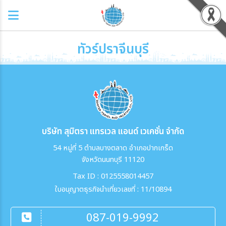
ทัวร์ปราจีนบุรี
บริษัท สุมิตรา แทรเวล แอนด์ เวเคชั่น จำกัด
54 หมู่ที่ 5 ตำบลบางตลาด อำเภอปากเกร็ด
จังหวัดนนทบุรี 11120
Tax ID : 0125558014457
ใบอนุญาตธุรกิจนำเที่ยวเลขที่ : 11/10894
087-019-9992