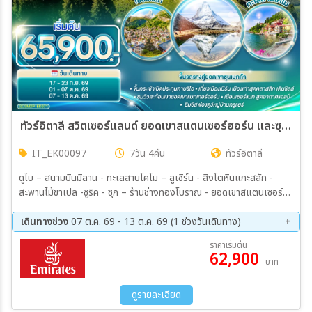
ทัวร์อิตาลี สวิตเซอร์แลนด์ ยอดเขาสแตนเซอร์ฮอร์น และซุนเนกก้า 7วัน 4คืน (EK)
IT_EK00097
7วัน 4คืน
ทัวร์อิตาลี
ดูไบ – สนามบินมิลาน - ทะเลสาบโคโม – ลูเซิร์น - สิงโตหินแกะสลัก -
สะพานไม้ขาเปล -ซูริค - ซุก – ร้านช่างทองโบราณ - ยอดเขาสแตนเซอร์ฮ
อร์น - กระเช้าคาบริโอ - อินเตอร์ลาเคน - เบิร์น - บ่อหมี – นาฬิกา
ดาราศาสตร์ – หมู่บ้านกรูแยร์ - มองเทอรซ์ – ถ่ายรูปปราสาทชิลยอง -
เดินทางช่วง
07 ต.ค. 69 - 13 ต.ค. 69 (1 ช่วงวันเดินทาง)
ซียง - เซอร์แมท - ขึ้นรถรางสู่ยอดเขาซุนเนกก้า - ตูริน - มหาวิหารตูริน -
07 ต.ค. 69 - 13 ต.ค. 69
ราคาเริ่มต้น
จัตุรัส คาสเตลโล – สนามฟุตบอลยูเวนตุส Servavalle OUTLET – มิ
62,900
บาท
ลาน – มหาวิหารมิลาน - สนามบินมิลาน
ดูรายละเอียด