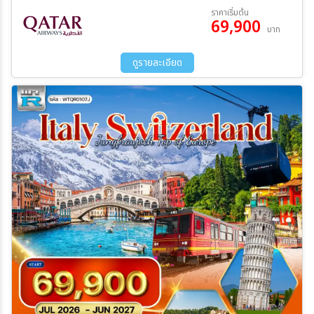
– นั่งรถไฟชมวิวพิชิตยอดเขาจุงเฟรา - ถ้ำน้ำแข็ง1,000 ปี - Eiger –
04 ต.ค. 69 - 10 ต.ค. 69
18 ต.ค. 69 - 24 ต.ค. 69
ราคาเริ่มต้น
THE V-CABLEWAY - ชมเมืองอินเทอลาเคน - ซาฟเฮาส์เซ่น - น้ำตกไรน์
69,900
บาท
ดูรายละเอียด