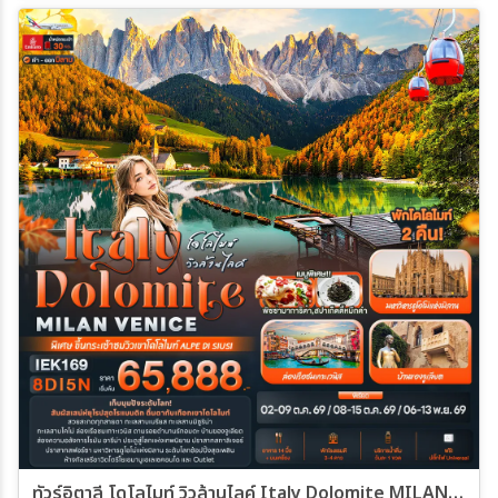
ทัวร์อิตาลี โดโลไมท์ วิวล้านไลค์ Italy Dolomite MILAN VANICE 8วัน 5คืน (EK)