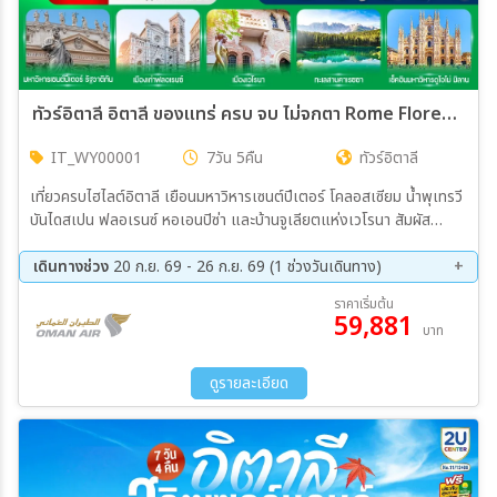
ทัวร์อิตาลี อิตาลี ของแทร่ ครบ จบ ไม่จกตา Rome Florence Dolomites Milan (IT) 7วัน 5คืน (WY)
IT_WY00001
7วัน 5คืน
ทัวร์อิตาลี
เที่ยวครบไฮไลต์อิตาลี เยือนมหาวิหารเซนต์ปีเตอร์ โคลอสเซียม น้ำพุเทรวี
บันไดสเปน ฟลอเรนซ์ หอเอนปิซ่า และบ้านจูเลียตแห่งเวโรนา สัมผัส
ธรรมชาติสุดงดงามของโดโลไมท์ ชมหมู่บ้านซานตา แมดดาเลนา เมืองอ
อร์ทิเซ และทะเลสาบคาเรซซา พร้อมพักผ่อนริมทะเลสาบโคโม่ ปิดท้ายที่มิ
เดินทางช่วง
20 ก.ย. 69 - 26 ก.ย. 69 (1 ช่วงวันเดินทาง)
ลาน ชมมหาวิหารดูโอโม่ และช้อปปิ้งสุดเพลิดเพลิน ณ Galleria Vittorio
20 ก.ย. 69 - 26 ก.ย. 69
ราคาเริ่มต้น
Emanuele II
59,881
บาท
ดูรายละเอียด