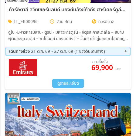
ทัวร์อิตาลี สวิตเซอร์แลนด์ มองต์บลังซ์ทำถึง ฮาร์เดอร์คูล์มทำเกิน 7วัน 4คืน (EK)
IT_EK00096
7วัน 4คืน
ทัวร์อิตาลี
ดูไบ -มหาวิหารมิลาน- ตูริน - มหาวิหารตูริน - จัตุรัส คาสเตลโล – สนาม
ฟุตบอลยูเวนตุส – ชาโมนิกส์ มองต์บลังซ์ – ขึ้นกระเช้าสู่ยอดเขาไอเกิลดู
มิดิ - เทือกเขา มองต์บลังซ์– อานน์ซี – สะพานแห่งความรัก - คุกเก่ากลาง
น้ำ - เจนีวา - น้ำพุเจทโด - นาฬิกาดอกไม้ - โลซานน์ – ศาลาไทย
เดินทางช่วง
21 ต.ค. 69 - 27 ต.ค. 69 (1 ช่วงวันเดินทาง)
เฉลิมพระเกียรติ - มองเทรอซ์ – ปราสาทชิลยอง – เบิร์น–อินเตอร์ลาเกน
21 ต.ค. 69 - 27 ต.ค. 69
ราคาเริ่มต้น
- นั่งรถกระเช้าไฟฟ้าฮาร์เดอร์ คูล์ม - ล่องเรือทะเลสาบเบรียนซ์ - ซูริค- ซุก
69,900
บาท
- ร้านช่างทองโบราณ - ลูเซิร์น - สิงโตหินแกะสลัก - สะพานไม้ขาเปล -
ทะเลสาบโคโม
ดูรายละเอียด