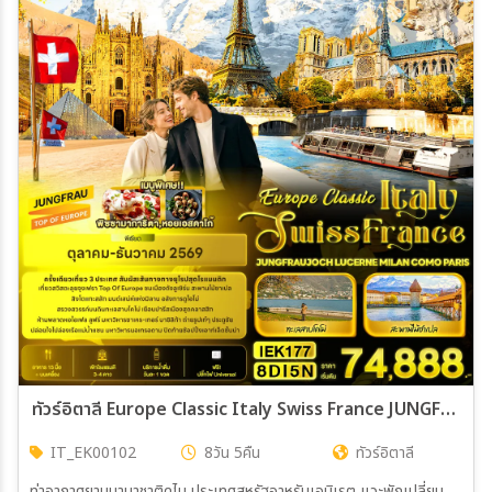
30 พ.ค. 70 - 05 มิ.ย 70
20 มิ.ย 70 - 26 มิ.ย 70
ทัวร์อิตาลี Europe Classic Italy Swiss France JUNGFRAUJOCH LUCERNE MILAN COMO PARIS 8วัน 5คืน (EK)
IT_EK00102
8วัน 5คืน
ทัวร์อิตาลี
ท่าอากาศยานนานาชาติดูไบ ประเทศสหรัฐอาหรับเอมิเรต แวะพักเปลี่ยน