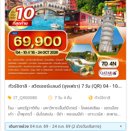
ทัวร์อิตาลี - สวิตเซอร์แลนด์ (จุงเฟรา) 7 วัน (QR) 04 - 10 // 18 - 24 OCT 26
IT_QR00080
7 วัน 4 คืน
ทัวร์อิตาลี
โรม - นครรัฐวาติกัน - มหาวิหารเซ็นต์ปีเตอร์ - โคลอสเซียม - เขตเมือง
เก่า - น้ำพุเทรวี่ - บันไดสเปน - ปิซ่า - หอเอนปิซ่า - เกาะเวนิส - สะพาน
ถอนหายใจ - ปาลาซโซ ดูคาเล - จัตุรัสซานมาร์โก - เมสเตร้ - เวนิส เมส
เตร้ - โคโม่ - ล่องเรือชมทะเลสาบโคโม่ - ซูริค - หมู่บ้านเลาเทอร์บรุนเนน
เดินทางช่วง
04 ต.ค. 69 - 24 ต.ค. 69 (2 ช่วงวันเดินทาง)