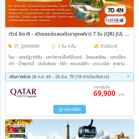
ทัวร์ อิตาลี - สวิตเซอร์แลนด์(เขาจุงเฟรา) 7 วัน (QR) JUL 26 - JUN 27
IT_QR00090
7 วัน 4 คืน
ทัวร์อิตาลี
โรม - นครรัฐวาติกัน - มหาวิหารเซ็นต์ปีเตอร์ - โคลอสเซียม - เขตเมือง
เก่า - น้ำพุเทรวี่ - บันไดสเปน - ปิซ่า - หอเอนปิซ่า - เกาะเวนิส - สะพาน
ถอนหายใจ - ปาลาซโซ ดูคาเล - จัตุรัสซานมาร์โก - เมสเตร้ - เวนิส เมส
เตร้ - ล่องเรือชมทะเลสาบโคโม่ - ชมเมืองซูริค - หมู่บ้านเลาเทอร์บรุนเนน
เดินทางช่วง
26 ก.ค. 69 - 26 มิ.ย. 70 (18 ช่วงวันเดินทาง)
– นั่งรถไฟชมวิวพิชิตยอดเขาจุงเฟรา - ถ้ำน้ำแข็ง1,000 ปี - Eiger –
20 ก.ย. 69 - 26 ก.ย. 69
04 ต.ค. 69 - 10 ต.ค. 69
ราคาเริ่มต้น
THE V-CABLEWAY - ชมเมืองอินเทอลาเคน - ซาฟเฮาส์เซ่น - น้ำตกไรน์
69,900
11 ต.ค. 69 - 17 ต.ค. 69
01 พ.ย. 69 - 07 พ.ย. 69
บาท
22 พ.ย. 69 - 28 พ.ย. 69
05 ธ.ค. 69 - 11 ธ.ค. 69
27 ธ.ค. 69 - 02 ม.ค. 70
24 ม.ค. 70 - 30 ม.ค. 70
ดูรายละเอียด
13 ก.พ. 70 - 19 ก.พ. 70
21 ก.พ. 70 - 27 ก.พ. 70
07 มี.ค 70 - 13 มี.ค 70
14 มี.ค 70 - 20 มี.ค 70
21 มี.ค 70 - 27 มี.ค 70
11 เม.ย 70 - 17 เม.ย 70
01 พ.ค. 70 - 07 พ.ค. 70
16 พ.ค. 70 - 22 พ.ค. 70