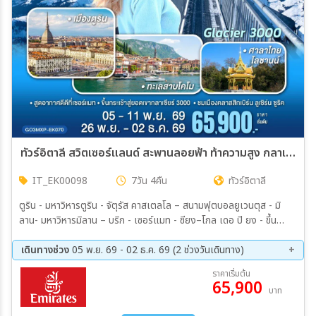
ทัวร์อิตาลี สวิตเซอร์แลนด์ สะพานลอยฟ้า ท้าความสูง กลาเซียร์ 3000 7วัน 4คืน(EK)
IT_EK00098
7วัน 4คืน
ทัวร์อิตาลี
ตูริน - มหาวิหารตูริน - จัตุรัส คาสเตลโล – สนามฟุตบอลยูเวนตุส - มิ
ลาน- มหาวิหารมิลาน – บริก - เซอร์แมท - ซียง–โกล เดอ ปิ ยง - ขึ้น
กระเช้าสู่ยอดเขากลาเซียร์ 3000 - มองเทอรซ์ – ถ่ายรูปปราสาทชิลยอง –
เจนิวา – น้ำพุเจทโด - โลซานน์ - ศาลาไทย - เบิร์น - บ่อหมี – นาฬิกา
เดินทางช่วง
05 พ.ย. 69 - 02 ธ.ค. 69 (2 ช่วงวันเดินทาง)
ดาราศาสตร์ -อินเตอร์ลาเคน - ลูเซิร์น - สิงโตหินแกะสลัก - สะพานไม้ขา
05 พ.ย. 69 - 11 พ.ย. 69
26 พ.ย. 69 - 02 ธ.ค. 69
ราคาเริ่มต้น
เปล -ซูริค- โบสถ์ฟรอมุนสเตอร์–จัตุรัสปาราเดพลาทซ์–เมืองเก่าซูริค - ซุก
65,900
บาท
- ร้านช่างทองโบราณ - ทะเลสาบโคโม