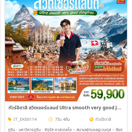
ทัวร์อิตาลี สวิตเซอร์แลนด์ Ultra smooth very good Jungfrau เที่ยวสวิตแบบจัดเต็ม สวยมาก บรรยากาศใบไม้เปลี่ยนสี ชิมไอติมเจลาโต้ที่อิตาลีประเทศต้นกำเนิด 7วัน 4คืน (EK)
IT_EK00114
7วัน 4คืน
ทัวร์อิตาลี
ตูริน - มหาวิหารตูริน - จัตุรัส คาสเตลโล – สนามฟุตบอลยูเวนตุส – ซียง