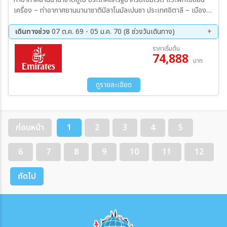
เครื่อง – ท่าอากาศยานนานาชาติมิลาโนมัลเปนซา ประเทศอิตาลี – เมืองมิ
ลาน – มหาวิหารดูโอโม่แห่งมิลาน – ห้าง Galleria Vittorio Emanuele
II – เมืองโคโม่ – ชมทะเลสาบโคโม่ – เมืองโลมาซโซ เมืองซุก - Lohri AG
เดินทางช่วง
07 ต.ค. 69 - 05 ม.ค. 70 (8 ช่วงวันเดินทาง)
Store – เมืองลูเซิร์น – สิงโตหินแกะสลัก – สะพานไม้ชาเปล เมืองลูเซิร์น
07 ต.ค. 69 - 14 ต.ค. 69
16 ต.ค. 69 - 23 ต.ค. 69
ราคาเริ่มต้น
– กรินเดลวัลด์ – สถานีไอเกอร์เกลตเชอร์ – ยอดเขาจุงเฟรา – ปราสาท
74,888
21 ต.ค. 69 - 28 ต.ค. 69
12 พ.ย. 69 - 19 พ.ย. 69
บาท
น้ำแข็ง – อัลไพน์ เซนเซชัน – สฟิงซ์ฮอลล์ – เมืองดิฌง เมืองดิฌง –
26 พ.ย. 69 - 03 ธ.ค. 69
03 ธ.ค. 69 - 10 ธ.ค. 69
เมืองปารีส – พิพิธภัณฑ์ลูฟร์(ด้านนอก) – ห้างปลอดภาษี Benlux
24 ธ.ค. 69 - 31 ธ.ค. 69
29 ธ.ค. 69 - 05 ม.ค. 70
Louvreduty free – ห้างแกลเลอรี่ ลาฟาแยตต์ – ล่องเรือแม่น้ำแซน
ดูรายละเอียด
โดย บาโต มูช
ก่อนหน้า
1
2
3
4
5
6
7
8
9
10
11
12
ถัดไป