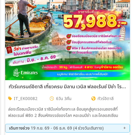
เมือง
สายการบิน
ตั้งแต่วันที่
ถึงวันที่
ทัวร์แกรนด์อิตาลี เที่ยวครบ มิลาน เวนิส ฟลอเร้นซ์ ปิซ่า โรม 6วัน 3คืน (EK)
IT_EK00082
6วัน 3คืน
ทัวร์อิตาลี
เฉพาะเดือน
ล่องเรือชมเมืองเวนิส ราชินีแห่งท้องทะเล ย้อนยุคสู่ยุคเรอเนซองส์ที่
ฟลอเรนซ์ พิชิต 2 สิ่งมหัศจรรย์ของโลก หอเอนปิซ่า และโคลอสเซียม
เฉพาะเทศกาล
เดินทางช่วง
19 ก.ย. 69 - 06 ธ.ค. 69 (4 ช่วงวันเดินทาง)