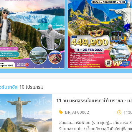
ัวร์บราซิล
10 โปรแกรม
11 วัน มหัศจรรย์อเมริกาใต้ บราซิล - เป
BR_AF00002
11วัน
สุดยอด....ทริปพิเศษ (ราคาสุดๆ)... เที่ยวครบ 3
ริโอเดอจาเนโร / น้ำตกอิกวาสุอันยิ่งใหญ่ที่สุ