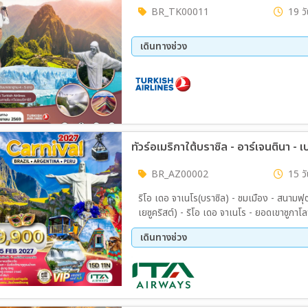
BR_TK00011
19 วั
เดินทางช่วง
01 ก.ย. 69 - 19 ก.ย. 69
BR_AZ00002
15 วั
ริโอ เดอ จาเนโร(บราซิล) - ชมเมือง - สนามฟุ
เยซูคริสต์) - ริโอ เดอ จาเนโร - ยอดเขาซูก
ชิด พร้อมเสื้อ T - Shirt เป็นที่ระลึก - บินภาน
เดินทางช่วง
อิกัวซูฝั่งบราซิล - สวนสัตว์และนกพื้นเมือง
จิ๊ปชมป่า - นั่งเรือเจ็ทมาคูคูชมน้ำตก
11 ก.พ. 70 - 25 ก.พ. 70