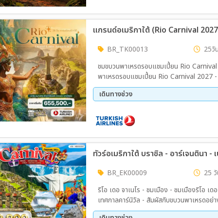
BR_TK00013
25วัน
ชมขบวนพาเหรดรอบแชมเปี้ยน Rio Carnival 
พาเหรดรอบแชมเปี้ยน Rio Carnival 2027 - ยอดเ
รถไฟไต่เขาขึ้นสู่มาชู ปิคชู - ลาปาซ (โบลิเวี
เดินทางช่วง
สีเขียว - คามาลา (ชิลี) - ซานเตียโก - เกาะอี
ธารน้ำแข็งมรดกโลกเปอร์ริโตเมอริโน - บัวโนสไ
11 ก.พ. 70 - 07 มี.ค 70
(Brazil) - น้ำตกอิกวาซูฟอลส์ (ฝั่งอาร์เจนตินา
BR_EK00009
25 วั
ริโอ เดอ จาเนโร - ชมเมือง - ชมเมืองริโอ
เทศกาลคาร์นิวัล - สัมผัสกับขบวนพาเหรดอย่างใกล้
ยอดเขาคอร์โควาโด - ไครส์ รีดีมเมอร์(รูปปั
เดินทางช่วง