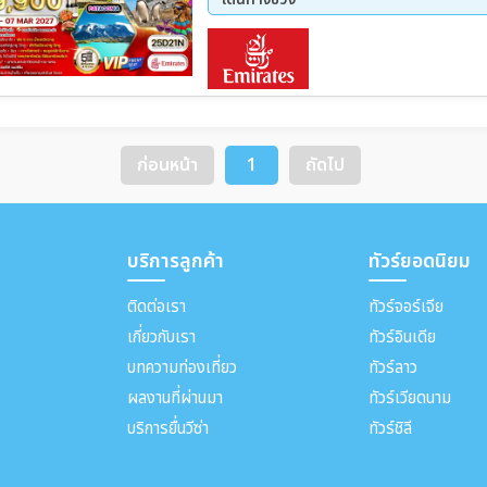
อีกวาซู (บราซิล)
11 ก.พ. 70 - 07 มี.ค 70
ก่อนหน้า
1
ถัดไป
บริการลูกค้า
ทัวร์ยอดนิยม
ติดต่อเรา
ทัวร์จอร์เจีย
เกี่ยวกับเรา
ทัวร์อินเดีย
บทความท่องเที่ยว
ทัวร์ลาว
ผลงานที่ผ่านมา
ทัวร์เวียดนาม
บริการยื่นวีซ่า
ทัวร์ชิลี