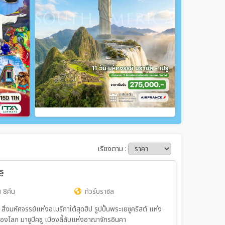
เรียงตาม :
รู
 8คืน
ทัวร์บราซิล
 สิ่งมหัศจรรย์แห่งอเมริกาใต้สุดฮิป รูปปั้นพระเยซูคริสต์ แห่ง
ดของโลก มาชูปิคชู เมืองลี้ลับแห่งอาณาจักรอินคา