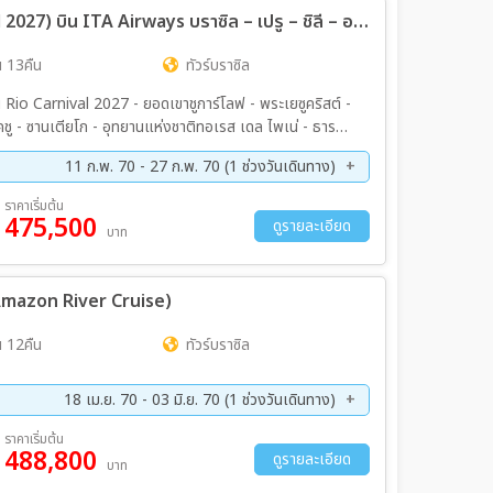
17 วัน ไฮไลท์ อเมริกาใต้ (Rio Carnival 2027) บิน ITA Airways บราซิล – เปรู – ชิลี – อาร์เจนตินา (ปาตาโกเนีย)
 13คืน
ทัวร์บราซิล
io Carnival 2027 - ยอดเขาชูการ์โลฟ - พระเยซูคริสต์ -
่งชาติทอเรส เดล ไพเน่ - ธารน้ำ
ื่อนอิไตปู น้ำตกอิกวาซูฟอลส์ (Brazil) -
11 ก.พ. 70 - 27 ก.พ. 70 (1 ช่วงวันเดินทาง)
ราคาเริ่มต้น
475,500
ดูรายละเอียด
บาท
 (Amazon River Cruise)
 12คืน
ทัวร์บราซิล
18 เม.ย. 70 - 03 มิ.ย. 70 (1 ช่วงวันเดินทาง)
ราคาเริ่มต้น
488,800
ดูรายละเอียด
บาท