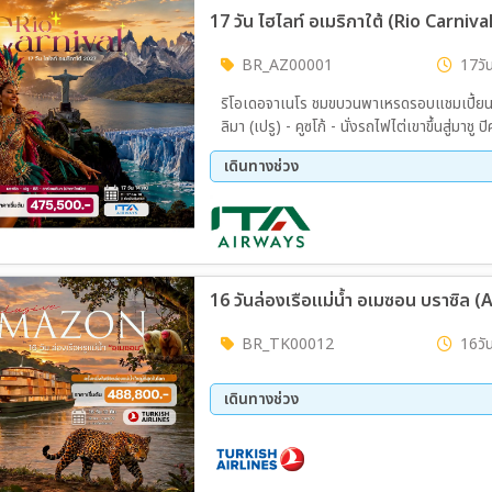
BR_AZ00001
17วัน
ริโอเดอจาเนโร ชมขบวนพาเหรดรอบแชมเปี้ยน R
ลิมา (เปรู) - คูซโก้ - นั่งรถไฟไต่เขาขึ้นสู่มาชู ปิคชู - ซานเตียโก - อุทยานแห
แข็งมรดกโลกเปอร์ริโตเมอริโน - บัวโนสไอเรส (อาร์เจนตินา) – เข
เดินทางช่วง
น้ำตกอิกวาซูฟอลส์ (ฝั่งอาร์เจนตินา)
11 ก.พ. 70 - 27 ก.พ. 70
16 วันล่องเรือแม่น้ำ อเมซอน บราซิล
BR_TK00012
16วัน
เดินทางช่วง
18 เม.ย 70 - 03 พ.ค. 70