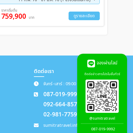
ราคาเริ่มต้น
759,900
ดูรายละเอียด
บาท
จองผ่านไลน์
ติดต่อเรา
ติดต่อข่าวสารโปรโมชั่นทัวร์
จันทร์-เสาร์ : 09.00 - 18.00 น.
087-019-9992
092-664-8578
02-981-7759
@sumitratravel
sumitratravel.info@gmail.com
087-019-9992