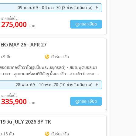
09 เม.ย. 69 - 04 ม.ค. 70 (3 ช่วงวันเดินทาง)
ค. 69 - 02 พ.ย. 69
26 ธ.ค. 69 - 05 ม.ค. 70
ราคาเริ่มต้น
275,000
ดูรายละเอียด
บาท
ัน (EK) MAY 26 - APR 27
น 9 คืน
ทัวร์บราซิล
- ยอดเขาคอร์โควาโด(รูปปั้นพระเยซูคริสต์) - สนามฟุตบอล มา
นา - อุทยานแห่งชาติอิกัวซู ฝั่งบราซิล - สวนสัตว์และนก
พักโรงแรม 5 ดาวริมน้ำตก - ชมอุทยานแห่งชาติอิกัวซูฝั่ง
28 พ.ค. 69 - 10 พ.ค. 70 (10 ช่วงวันเดินทาง)
ปชมป่า - ชมอุทยานแห่งชาติอิกัวซูฝั่งอาร์เจนตินา - อุทยานแห่ง
ย. 69 - 10 ต.ค. 69
16 ต.ค. 69 - 28 ต.ค. 69
ราคาเริ่มต้น
335,900
ค. 69 - 05 ม.ค. 70
20 ม.ค. 70 - 01 ก.พ. 70
ดูรายละเอียด
บาท
.ย 70 - 17 เม.ย 70
08 เม.ย 70 - 20 เม.ย 70
่า 19 วัน JULY 2026 BY TK
น 15 คืน
ทัวร์บราซิล