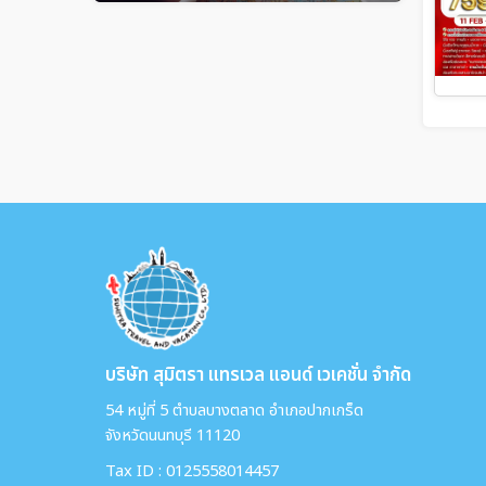
บริษัท สุมิตรา แทรเวล แอนด์ เวเคชั่น จำกัด
54 หมู่ที่ 5 ตำบลบางตลาด อำเภอปากเกร็ด
จังหวัดนนทบุรี 11120
Tax ID : 0125558014457