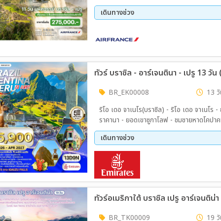
เดินทางช่วง
09 ต.ค. 69 - 19 ต.ค. 69
23 ต.
ทัวร์ บราซิล - อาร์เจนตินา - เปรู 13 ว
BR_EK00008
13 วั
ริโอ เดอ จาเนโร(บราซิล) - ริโอ เดอ จาเนโร 
ราคานา - ยอดเขาซูกาโลฟ - ชมชายหาดโคปาคาบา
พื้นเมือง(Bird’s Park in Foz do Iguaçu) - 
เดินทางช่วง
บราซิล - นั่งเรือเจ็ทมาคูคูชมน้ำตก - นั่งรถจิ๊
ชาติอิกัวซู
11 ส.ค. 69 - 23 ส.ค. 69
28 ก.
18 พ.ย. 69 - 30 พ.ย. 69
24 ธ.
18 มี.ค 70 - 30 มี.ค 70
05 เม
28 เม.ย 70 - 10 พ.ค. 70
ทัวร์อเมริกาใต้ บราซิล เปรู อาร์เจนติน
BR_TK00009
19 วั