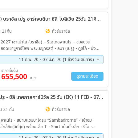
แกรนด์อเมริกาใต้ (Rio Carnival 2027) บราซิล เปรู อาร์เจนตินา ชิลี โบลิเวีย 25วัน 21คืน (TK)
 21คืน
ทัวร์บราซิล
2027 เซาเปาโล (บราซิล) – ริโอเดอจาเนโร – ชมขบวน
ขาชูการ์โลฟ พระเยซูคริสต์ - ลิมา (เปรู) - คูซโก้ - นั่ง
ย) - ทะเลเกลืออูยูนิ - ซานคริสโตบอล ทะเลสาบสีแดง – ทะเลสาบ
11 ก.พ. 70 - 07 มี.ค. 70 (1 ช่วงวันเดินทาง)
สเตอร์ - ภูเขาไฟราโนเกา - อุทยานแห่งชาติทอเรส เดล ไพเน่ -
อเรส (อาร์เจนตินา) – เขื่อนอิไตปู น้ำตกอิกวาซูฟอลส์
ราคาเริ่มต้น
)
655,500
ดูรายละเอียด
บาท
ทัวร์อเมริกาใต้ บราซิล - อาร์เจนตินา - เปรู - ชิลี เทศกาลคาร์นิวัล 25 วัน (EK) 11 FEB - 07 MAR 2027
น 21 คืน
ทัวร์บราซิล
 เดอ จาเนโร - สนามแซมบาโดรม “Sambadrome” - เข้าชม
ชิด(ดีที่สุด) พร้อมเสื้อ T - Shirt เป็นที่ระลึก - ริโอ -
้นพระคริสต์) - สนามฟุตบอล มาราคานา - ชายหาดโคปาคาบาน่า -
11 ก.พ. 70 - 07 มี.ค. 70 (1 ช่วงวันเดินทาง)