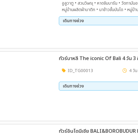
อูลูวาตู • สวนวิษณุ • หาดจิมบารัน • วัดทามั
หมู่บ้านผลิตผ้าบาติก • นาข้าวขั้นบันได • หมู่บ
า • หาดนูซาดัว • ร้านกฤษณะ
เดินทางช่วง
13 ส.ค. 69 - 16 ส.ค. 69
11 ก.
23 ต.ค. 69 - 26 ต.ค. 69
ทัวร์บาหลี The iconic Of Bali 4 วัน 3
ID_TG00013
4 วัน
เดินทางช่วง
26 ก.ย. 69 - 29 ก.ย. 69
25 ต.
13 ธ.ค. 69 - 16 ธ.ค. 69
20 ม.
ทัวร์อินโดนีเซีย BALI&BOROBUDUR 