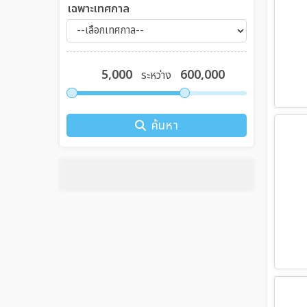
เฉพาะเทศกาล
ระหว่าง
ค้นหา
จองตั๋วเครื่องบินในและต่าง
จองเรือสำราญทั่วโลก
บริการแพ็คเกจทัวร์
ประกันภัยการเดินทาง
บริการเช่ารถในและต่างประเทศ
ประเทศ
บริการรับยื่นวีซ่า