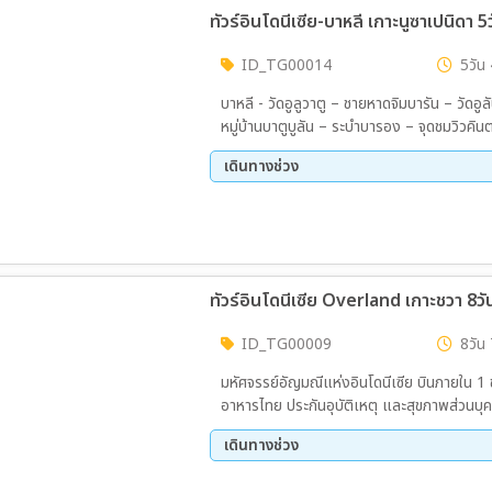
ทัวร์อินโดนีเซีย-บาหลี เกาะนูซาเปนิดา 5
ID_TG00014
5วัน 
บาหลี - วัดอูลูวาตู – ชายหาดจิมบารัน – วัดอู
หมู่บ้านบาตูบูลัน – ระบำบารอง – จุดชมวิวคิน
– อุทยานวัฒนธรรมการูดาวิษณุเกินจานา เมนูพิ
เดินทางช่วง
อินโดนีเซีย - สุกี้ท้องถิ่น - บุฟเฟ่ต์อาหารท้อ
19 ส.ค. 69 - 23 ส.ค. 69
ทัวร์อินโดนีเซีย Overland เกาะชวา 8วั
ID_TG00009
8วัน 
มหัศจรรย์อัญมณีแห่งอินโดนีเซีย บินภายใน 1 
อาหารไทย ประกันอุบัติเหตุ และสุขภาพส่วนบุ
เดินทางช่วง
25 ก.ย. 69 - 02 ต.ค. 69