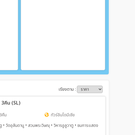
เรียงตาม :
 3คืน (SL)
3คืน
ทัวร์อินโดนีเซีย
ng • วัดอุลันดานู • สวนพระวิษณุ • วิหารอูลูวาตู • ชมการแสดง