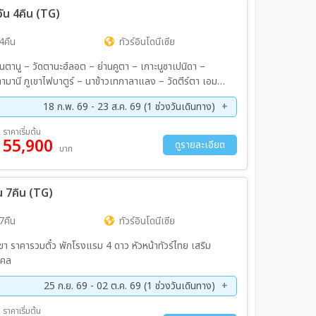
วัน 4คืน (TG)
4คืน
ทัวร์อินโดนีเซีย
ลันตานู – วัดตานะฮ์ลอต – ย่านคูตา – เกาะนูซาเปนิดา –
ตามานี ภูเขาไฟบาตูร์ – นาข้าวเทกาลาแลง – วัดตีร์ตา เอมปูล
เศษ!! BBQ ซีฟู้ด+กุ้งมังกร - บุฟเฟ่ต์อาหารท้องถิ่น
18 ก.พ. 69 - 23 ส.ค. 69 (1 ช่วงวันเดินทาง)
งถิ่น - เป็ดทอดกรอบ 5 ดาว
ราคาเริ่มต้น
55,900
ดูรายละเอียด
บาท
น 7คืน (TG)
7คืน
ทัวร์อินโดนีเซีย
ขา ราคารวมตั๋ว พักโรงแรม 4 ดาว หัวหน้าทัวร์ไทย เสริม
คคล
25 ก.ย. 69 - 02 ต.ค. 69 (1 ช่วงวันเดินทาง)
ราคาเริ่มต้น