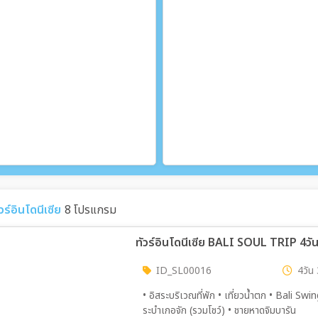
วร์อินโดนีเซีย
8 โปรแกรม
ทัวร์อินโดนีเซีย BALI SOUL TRIP 4วัน
ID_SL00016
4วัน 
• อิสระบริเวณที่พัก • เที่ยวน้ำตก • Bali Swi
ระบำเกอจัก (รวมโชว์) • ชายหาดจิมบารัน