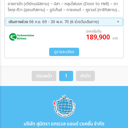
อาชกาบัต (เติร์กเมนิสถาน) – นิสา – หลุมไฟนรก (Door to Hell) – ดา
โชกุซ คีวา (อุซเบกิสถาน) – อูร์เก้นช์ – ทาชเคนต์ – คูจานด์ (ทาจิกิสถาน) –
อิสตาราฟชาน – ไอนี – เพนจิเค้นท์ – แอนชอพพาส – ดูชานเบ – ฮิสซาร์
- อัลมาตี (คาซัคสถาน) – ทะเลสาบ Issyk Lake บิชเคก (คีร์กิซสถาน) –
เดินทางช่วง
06 ก.ย. 69 - 30 พ.ค. 70 (6 ช่วงวันเดินทาง)
อุทยานแห่งชาติอลา อาร์ชา – โทกโม๊ค
06 ก.ย. 69 - 20 ก.ย. 69
11 ต.ค. 69 - 25 ต.ค. 69
ราคาเริ่มต้น
189,900
01 พ.ย. 69 - 15 พ.ย. 69
04 เม.ย 70 - 18 เม.ย 70
บาท
02 พ.ค. 70 - 16 พ.ค. 70
16 พ.ค. 70 - 30 พ.ค. 70
ดูรายละเอียด
ก่อนหน้า
1
ถัดไป
บริษัท สุมิตรา แทรเวล แอนด์ เวเคชั่น จำกัด