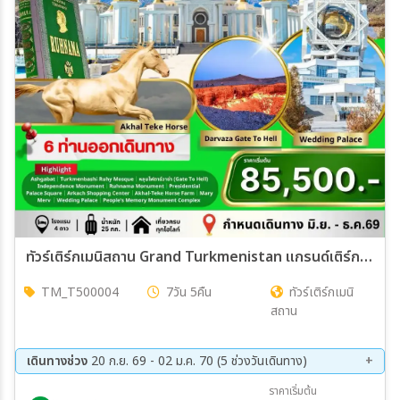
เมือง
สายการบิน
ตั้งแต่วันที่
ถึงวันที่
ทัวร์เติร์กเมนิสถาน Grand Turkmenistan แกรนด์เติร์กเมนิสถาน 7วัน 5คืน (T5)
TM_T500004
7วัน 5คืน
ทัวร์เติร์กเมนิ
เฉพาะเดือน
สถาน
เฉพาะเทศกาล
เดินทางช่วง
20 ก.ย. 69 - 02 ม.ค. 70 (5 ช่วงวันเดินทาง)
20 ก.ย. 69 - 26 ก.ย. 69
18 ต.ค. 69 - 24 ต.ค. 69
ราคาเริ่มต้น