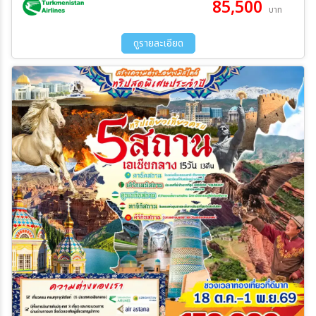
85,500
22 พ.ย. 69 - 28 พ.ย. 69
06 ธ.ค. 69 - 12 ธ.ค. 69
บาท
27 ธ.ค. 69 - 02 ม.ค. 70
ระหว่าง
ดูรายละเอียด
ค้นหา