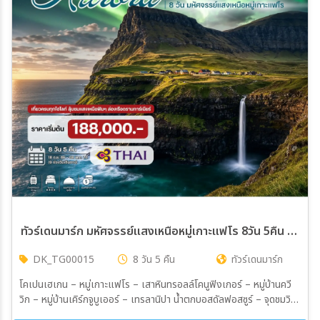
ทัวร์เดนมาร์ก มหัศจรรย์แสงเหนือหมู่เกาะแฟโร 8วัน 5คืน (TG)
DK_TG00015
8 วัน 5 คืน
ทัวร์เดนมาร์ก
โคเปนเฮเกน – หมู่เกาะแฟโร – เสาหินทรอลล์โคนูฟิงเกอร์ – หมู่บ้านควี
วิก – หมู่บ้านเคิร์กจูบูเออร์ – เทรลานิปา น้ำตกบอสดัลฟอสซูร์ – จุดชมวิว
ซอร์นเฟลลี่ - หมู่บ้านเวสต์มันนา – หมู่บ้านซักซุน – หมู่บ้านเกยอฟ - สเลต