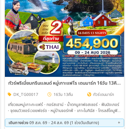
ทัวร์พรีเมี่ยมกรีนแลนด์ หมู่เกาะแฟโร เดนมาร์ก 16วัน 13คืน (TG) 09 - 24 AUG 26
DK_TG00017
16วัน 13คืน
ทัวร์เดนมาร์ก
เที่ยวชมหมู่เกาะกะแฟร๋ - ทอร์สเฮาน์ - น้ำตกมูลาฟอสเซอร์ - ฟันนิงเกอร์
- จุดชมวิวซอร์เวอยฟอร์ด - หมู่บ้านจอร์ทฟ์ - เกาะไมกินีส - โทรลส์โคนูฟิง
เกอร์ - เกรลานิปา เที่ยวชมเกาะกรีนแลนด์ - ชมเมืองนุค - ชมเมืองอิลลูลิ
แซท - ล่องเรือชมฮ่าวดิสโก้ - จุดประวัติศาสตร์เซอร์เมอร์บูก - หมู่บ้านร้าง
เดินทางช่วง
09 ส.ค. 69 - 24 ส.ค. 69 (1 ช่วงวันเดินทาง)
QOORNOQ - ล่องเรือชมปลาวาฬ สเต็กเนื้อ - ซี่โครงหมูเดนมาร์ค -