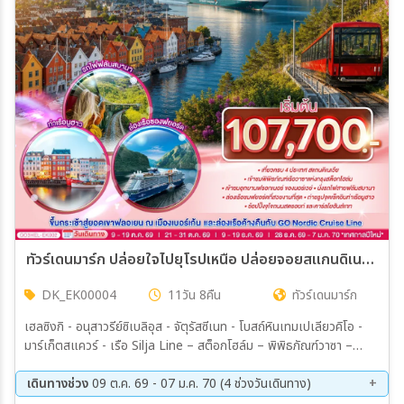
เมือง
สายการบิน
ตั้งแต่วันที่
ถึงวันที่
ทัวร์เดนมาร์ก ปล่อยใจไปยุโรปเหนือ ปล่อยจอยสแกนดิเนเวีย ฟินแลนด์ - สวีเดน – นอร์เวย์ - เดนมาร์ก 11วัน 8คืน (EK)
DK_EK00004
11วัน 8คืน
ทัวร์เดนมาร์ก
เฉพาะเดือน
เฮลซิงกิ - อนุสาวรีย์ซิเบลิอุส - จัตุรัสซีเนท - โบสถ์หินเทมเปเลียวคิโอ -
มาร์เก็ตสแควร์ - เรือ Silja Line – สต็อกโฮล์ม – พิพิธภัณฑ์วาซา –
เฉพาะเทศกาล
คาร์ลสตัด - โบสถ์คาร์ลสตัด- อนุสาวรีย์สันติภาพแห่งคาร์ลสตัด - ออสโล
- อุทยานฟรอกเนอร์ - กอล / เกียโล / อัล - ฟลัม – ล่องเรือชมซองฟ
เดินทางช่วง
09 ต.ค. 69 - 07 ม.ค. 70 (4 ช่วงวันเดินทาง)
ยอร์ด - กุดวานเก้น – นั่งรถไฟสายโรแมนติกฟลัม – วอส – เบอร์เก้น –