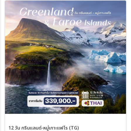
Eidfjord – น้ำตก Vøringsfossen - ภัตตาคารใต้น้ำ Michelin Star
Restaurant ภัตตาคารใต้น้ำ เดอะ อันเดอร์ - SEA FOOD PLATTER
พร้อมเครื่องดื่ม
12 วัน กรีนแลนด์-หมู่เกาะแฟโร (TG)