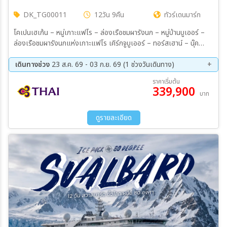
DK_TG00011
12วัน 9คืน
ทัวร์เดนมาร์ก
โคเปนเฮเก้น – หมู่เกาะแฟโร – ล่องเรือชมผารังนก – หมู่บ้านบูเออร์ –
ล่องเรือชมผารังนกแห่งเกาะแฟโร เคิร์กจูบูเออร์ – ทอร์สเฮาน์ – นุ๊ค
(กรีนแลนด์) - มหาวิหารนุ๊ค – อิลลูลิแซท – ธารน้ำแข็งอิควิเซอร์เมีย ล่อง
เรือชมไอซ์ฟยอร์ด - ธารน้ำแข็งรัสเซล – แคงเกอร์ลุสซวก - Ice Sheet
เดินทางช่วง
23 ส.ค. 69 - 03 ก.ย. 69 (1 ช่วงวันเดินทาง)
Point 660
23 ส.ค. 69 - 03 ก.ย. 69
ราคาเริ่มต้น
339,900
บาท
ดูรายละเอียด