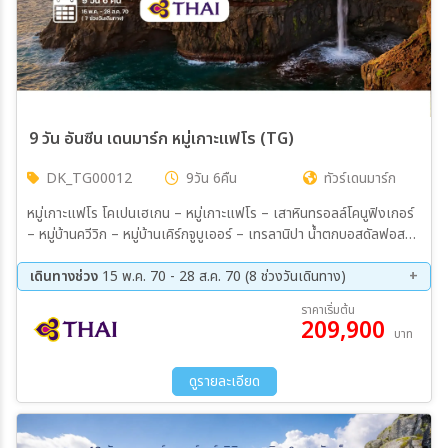
9 วัน อันซีน เดนมาร์ก หมู่เกาะแฟโร (TG)
DK_TG00012
9วัน 6คืน
ทัวร์เดนมาร์ก
หมู่เกาะแฟโร โคเปนเฮเกน – หมู่เกาะแฟโร – เสาหินทรอลล์โคนูฟิงเกอร์
– หมู่บ้านควีวิก – หมู่บ้านเคิร์กจูบูเออร์ – เทรลานิปา น้ำตกบอสดัลฟอสซูร์
– จุดชมวิวซอร์นเฟลลี่ - หมู่บ้านเวสต์มันนา – หมู่บ้านเซักซุน – หมู่บ้านเก
ยอฟ สเลตตาราตินดูร์ – หมู่บ้านไอดิ – เดินป่าไมกินส์ - สำรวจนกพัฟฟิน
เดินทางช่วง
15 พ.ค. 70 - 28 ส.ค. 70 (8 ช่วงวันเดินทาง)
หมู่บ้านทรอลเลนส์ - มิกลาดาเลอร์ หมู่บ้านกาซาดาลูร์ – จุดชมวิวน้ำตกมูลา
08 ส.ค. 69 - 16 ส.ค. 69
15 พ.ค. 70 - 23 พ.ค. 70
ราคาเริ่มต้น
ฟอสซูร์ - ล่องเรือดรานการ์เนียร์
209,900
28 พ.ค. 70 - 05 มิ.ย 70
18 มิ.ย 70 - 26 มิ.ย 70
บาท
16 ก.ค. 70 - 24 ก.ค. 70
27 ก.ค. 70 - 04 ส.ค. 70
11 ส.ค. 70 - 19 ส.ค. 70
20 ส.ค. 70 - 28 ส.ค. 70
ดูรายละเอียด