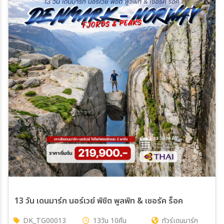
13 วัน เดนมาร์ก นอร์เวย์ พิชิต พูลพิท & เชอรัค ร็อค
DK_TG00013
13วัน 10คืน
ทัวร์เดนมาร์ก