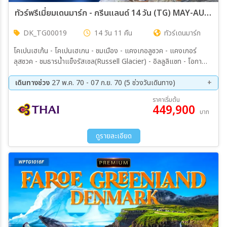
ทัวร์พรีเมี่ยมเดนมาร์ก - กรีนแลนด์ 14 วัน (TG) MAY-AUG 27
DK_TG00019
14 วัน 11 คืน
ทัวร์เดนมาร์ก
โคเปนเฮเก้น - โคเปนเฮเกน - ชมเมือง - แคงเกอลูซวค - แคงเกอร์
ลุสซวค - ชมธารน้ำแข็งรัสเซล(Russell Glacier) - อิลลูลิแซท - โอกา
อัทซุต (โรดเบย์) - เคเคอร์ทาร์ซัวค - ฟาร์มสุนัขฮัสกี้ - ร่วมกิจกรรมสุนัก
ลากเลื่อน - เรือล่องชมธารน้ำแข็งอีกิ (Eqi Glacier)(Hilight) - อิลิมินาค
เดินทางช่วง
27 พ.ค. 70 - 07 ก.ย. 70 (5 ช่วงวันเดินทาง)
- ขับรถ UTV - ฟยอร์ดทาซิอุซ - กิจกรรมเดินบนธารน้ำแข็ง - อิลลูลิแซท
27 พ.ค. 70 - 09 มิ.ย 70
17 มิ.ย 70 - 30 มิ.ย 70
ราคาเริ่มต้น
– จุดประวัติศาสตร์เซอเมอร์มิอูท - นูค(เมืองหลวง) – กิจกรรมล่องเรือชม
449,900
14 ก.ค. 70 - 27 ก.ค. 70
07 ส.ค. 70 - 20 ส.ค. 70
บาท
ปลาวาฬ - ล่องเรือ “Icefjord cruise tour” - หมู่บ้านร้างเกอร์นัค
25 ส.ค. 70 - 07 ก.ย. 70
“Qoornoq” - โคเปนเฮเก้น - ท่าเรือนูฮาวน์ – ช้อปปิ้งย่านถนนสตรอยก์
ดูรายละเอียด