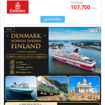
09 ต.ค. 69 - 19 ต.ค. 69
21 ต.ค. 69 - 31 ต.ค. 69
ราคาเริ่มต้น
กระเช้าสู่ยอดเขาฟลอยบาเนน – ท่าเรือเก่าเบอร์เก้น - ออสโล - ศาลา
107,700
09 ธ.ค. 69 - 19 ธ.ค. 69
28 ธ.ค. 69 - 07 ม.ค. 70
บาท
ว่าการเมือง โรงละครแห่งชาติ - คาร์ลโยฮันส์เกท - GO Nordic Cruise
ระหว่าง
Line - โคเปนเฮเก้น - ชมกรุงโคเปนเฮเก้น - ลิตเติ้ลเมอร์เมด - น้ำพุเกฟิ
ออน - ท่าเรือนูฮาว - ช้อปปิ้งถนนสตรอยท์ – ถ่ายรูปพระราชวังอมาเลียนบ
ดูรายละเอียด
อร์ก – ถ่ายรูปปราสาทโรเซนบอร์ก - สนามบินโคเปนเฮเก้น
ค้นหา