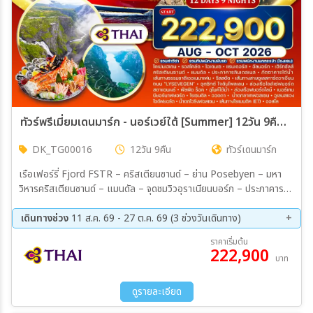
ทัวร์พรีเมี่ยมเดนมาร์ก - นอร์เวย์ใต้ [Summer] 12วัน 9คืน (TG) AUG - OCT 26
DK_TG00016
12วัน 9คืน
ทัวร์เดนมาร์ก
เรือเฟอร์รี่ Fjord FSTR – คริสเตียนซานด์ – ย่าน Posebyen – มหา
วิหารคริสเตียนซานด์ – แมนดัล – จุดชมวิวอุราเนียนบอร์ก – ประภาคารลิ
นเดสเนส – ภัตตาคารใต้น้ำ The Under – เส้นทาง Ørnenapen –
น้ำตก Reiårsfossen – ริสสตัด – เส้นทาง Suleskarvegen -
เดินทางช่วง
11 ส.ค. 69 - 27 ต.ค. 69 (3 ช่วงวันเดินทาง)
อนุสาวรีย์สามดาบ – วิหารสตาวังเงร์ – ย่านเมืองเก่า Stavanger –
17 ก.ย. 69 - 28 ก.ย. 69
02 ต.ค. 69 - 13 ต.ค. 69
ราคาเริ่มต้น
Pulpit Rock – อุโมงค์ Ryfast – ล่องเรือ Fjord Line – เบอร์เกน –
222,900
16 ต.ค. 69 - 27 ต.ค. 69
บาท
กระเช้า Ulriken 643 – ตลาดปลา – หมู่บ้าน Bryggen – ล่องเรือ
Rodne Cruise – ฟยอร์ด Bjørnafjorden – โรเซนดัล – ออดดา –
ฟาร์มแอปเปิ้ลไซเดอร์ – น้ำตก Tjørnadalsfossen – น้ำตก
ดูรายละเอียด
Låtefossen – หมู่บ้านลอฟท์ฮุส – ธารน้ำแข็ง Folgefonna –