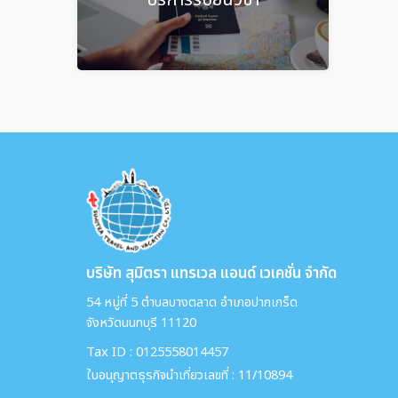
บริษัท สุมิตรา แทรเวล แอนด์ เวเคชั่น จำกัด
54 หมู่ที่ 5 ตำบลบางตลาด อำเภอปากเกร็ด
จังหวัดนนทบุรี 11120
Tax ID : 0125558014457
ใบอนุญาตธุรกิจนำเที่ยวเลขที่ : 11/10894