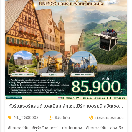
ทัวร์เนเธอร์แลนด์ เบลเยี่ยม ลักเซมเบิร์ก เยอรมนี สวิตเซอร์แลนด์ สวยระดับมรดกโลก UNESCO ยอมรับ เพื่อนบ้านยอมใจ 8วัน 6คืน (TG)
NL_TG00003
8วัน 6คืน
ทัวร์เนเธอร์แลนด์
อัมสเตอร์ดัม - จัตุรัสดัมสแควร์ – ย่านโคมแดง - อัมสเตอร์ดัม - ล่องเรือ