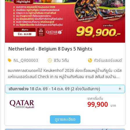
Netherland - Belgium 8 Days 5 Nights
NL_QR00003
8วัน 5คืน
ทัวร์เนเธอร์แลนด์
ชมเทศกาลสวนดอกไม้ Keukenhof 2026 ล่องเรือชมหมู่บ้านกีธูร์น เวนิส
แห่งเนเธอร์แลนด์ Check in ณ หมู่บ้านกังหันลม ซานส์ สคันส์ ชมบ้าน
ลูกบาศก์ ที่เมืองรอตเทอร์ดาม ชมเมืองแอนต์เวิร์ป เมืองที่มีท่าเรือใหญ่
ที่สุดในยุโรป ชมสถาปัตยกรรมที่งดงาม แห่งเมืองบรูจส์ ชมจัตุรัสกร็อง
เดินทางช่วง
18 มี.ค. 69 - 14 ต.ค. 69 (2 ช่วงวันเดินทาง)
ปลัส อันยิ่งใหญ่และสวยที่สุดในยุโรป ณ กรุงบรัสเซลส์
09 ก.ย. 69 - 16 ก.ย. 69
07 ต.ค. 69 - 14 ต.ค. 69
ราคาเริ่มต้น
99,900
บาท
ดูรายละเอียด