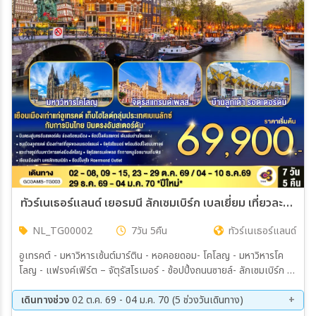
เมือง
สายการบิน
ตั้งแต่วันที่
ถึงวันที่
ทัวร์เนเธอร์แลนด์ เยอรมนี ลักเซมเบิร์ก เบลเยี่ยม เที่ยวละไม สโลว์ไลฟ์เบเนลักซ์ บินตรงสู่นครอัมสเตอร์ดัม 7วัน 5คืน (TG)
NL_TG00002
7วัน 5คืน
ทัวร์เนเธอร์แลนด์
เฉพาะเดือน
อูเทรคต์ - มหาวิหารเซ้นต์มาร์ติน - หอคอยดอม- โคโลญ - มหาวิหารโค
โลญ - แฟรงค์เฟิร์ต – จัตุรัสโรเมอร์ - ช้อปปิ้งถนนซายล์- ลักเซมเบิร์ก –
เฉพาะเทศกาล
ย่านเมืองเก่าลักเซมเบิร์ก - บรัสเซลส์ - อะโตเมี่ยม - แกรนด์เพลส - มาเน
เก้นพิส - Roermond Outlet - รอตเตอร์ดัม- อัมสเตอร์ดัม - ล่องเรือ
เดินทางช่วง
02 ต.ค. 69 - 04 ม.ค. 70 (5 ช่วงวันเดินทาง)
ชมนครอัมสเตอร์ดัม - สถาบันเจียระไนเพชร - ย่านโคมแดง - จัตรัสดัมส