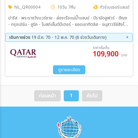
NL_QR00004
10วัน 7คืน
ทัวร์เนเธอร์แลนด์
ปารีส - พระราชวังแวร์ซาย - ล่องเรือแม่น้ำแซนน์ - ปิรามิดลูฟวร์ - ดีฌง
- กรุงเบิร์น - ซูริค - โบสถ์เซ็นต์ปีเตอร์ - ยอดเขาทิตลิส - อนุสาวรีย์สิงโต
- สะพานไม้คาเปล - สตาร์สบูร์ก - ลักเซมเบิร์ก - กรุงบรัสเซล - อะตอมเมี่
ยม - เก็นต์ - บรูจน์ - ร็อตเตอร์ดัม - สวนเคอเคนฮอฟ - กรุงอัมสเตอร์ดัม
เดินทางช่วง
19 มี.ค. 70 - 12 พ.ค. 70 (6 ช่วงวันเดินทาง)
- หมู่บ้านกีธูร์น - ซานส์ สคันส์
19 มี.ค 70 - 28 มี.ค 70
26 มี.ค 70 - 04 เม.ย 70
ราคาเริ่มต้น
109,900
02 เม.ย 70 - 11 เม.ย 70
09 เม.ย 70 - 18 เม.ย 70
บาท
29 เม.ย 70 - 08 พ.ค. 70
03 พ.ค. 70 - 12 พ.ค. 70
ดูรายละเอียด
ก่อนหน้า
1
ถัดไป