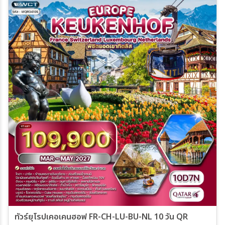
ทัวร์ยุโรปเคอเคนฮอฟ FR-CH-LU-BU-NL 10 วัน QR