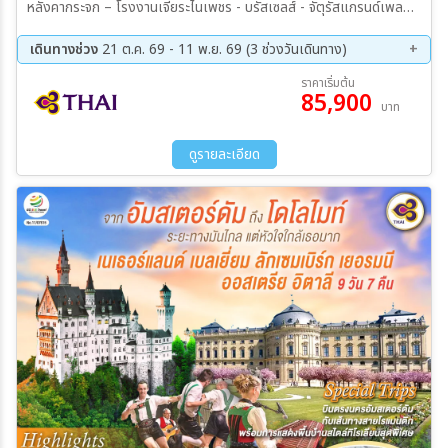
หลังคากระจก – โรงงานเจียระไนเพชร - บรัสเซลส์ - จัตุรัสแกรนด์เพลส -
ลักเซมเบิร์ก – ย่านเมืองเก่า – แฟรงค์เฟิร์ต - จัตุรัสโรเมอร์ – เวิร์ทซ์
บวร์ค - สะพานเก่าอัลเทอไมน์ - เข้าชมพระราชวังเวิร์ทซ์บวร์ค เรสซิเดนซ์ -
เดินทางช่วง
21 ต.ค. 69 - 11 พ.ย. 69 (3 ช่วงวันเดินทาง)
โรเทนบวร์ค ออบ เดอร์ เทาเบอร์ – เพลินไลน์ - ดิงเคิลส์บูล – เนิร์ดลิง
21 ต.ค. 69 - 28 ต.ค. 69
28 ต.ค. 69 - 04 พ.ย. 69
ราคาเริ่มต้น
เงิน - เอาคส์บวร์ค – มหาวิหารเอาค์สบวร์ค - เข้าชมโบสถ์วิสเคียร์เชอ –
85,900
04 พ.ย. 69 - 11 พ.ย. 69
บาท
โฮเฮนชวานเกา - เข้าชมปราสาทนอยชวานสไตน์ – ฟุสเซ่น - เคมพ์เทิน –
ยอดเขาสแตนเซอร์ฮอร์น - กระเช้าคาบริโอ - ลูเซิร์น - สิงโตหินแกะสลัก –
สะพานไม้ชาเปล - ซุก – ร้านช่างทอง - ซูริค
ดูรายละเอียด