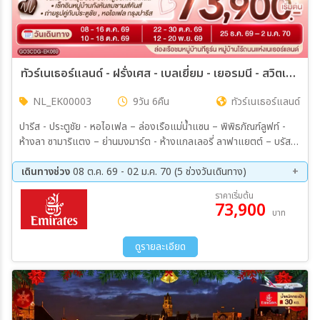
ทัวร์เนเธอร์แลนด์ - ฝรั่งเศส - เบลเยี่ยม - เยอรมนี - สวิตเซอร์แลนด์ ช็อกโกแลตหวานจัง อัมสเตอร์ดัมหวานใจ 9วัน 6คืน (EK)
NL_EK00003
9วัน 6คืน
ทัวร์เนเธอร์แลนด์
ปารีส - ประตูชัย - หอไอเฟล – ล่องเรือแม่น้ำแซน – พิพิธภัณฑ์ลูฟท์ -
ห้างลา ซามาริแตง – ย่านมงมาร์ต - ห้างแกลเลอรี่ ลาฟาแยตต์ – บรัส
เซลล์ - อัมสเตอร์ดัม – หมู่บ้านกังหันลมซานสคันส์ – ล่องเรือหลังคา
กระจก – สถาบันสอนการเจียระไนเพชร - จัตุรัสดัมสแควร์ – หมู่บ้านกีธู์น
เดินทางช่วง
08 ต.ค. 69 - 02 ม.ค. 70 (5 ช่วงวันเดินทาง)
–ล่องเรือชมหหมู่บ้านกีธูร์น - ดุสเซนดอร์ฟ - โคโลญ – มหาวิหารโคโลญ -
08 ต.ค. 69 - 16 ต.ค. 69
10 ต.ค. 69 - 18 ต.ค. 69
ราคาเริ่มต้น
แฟรงก์เฟิร์ต – จตุรัสโรเมอร์ - แฟรงค์เฟิร์ต – สตราสบูร์ก – กอลมาร์ -
73,900
22 ต.ค. 69 - 30 ต.ค. 69
12 พ.ย. 69 - 20 พ.ย. 69
บาท
ซูริค – ซุก – ลูเซิร์น – ยอดเขาทิตลิส
25 ธ.ค. 69 - 02 ม.ค. 70
ดูรายละเอียด