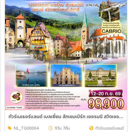
ทัวร์เนเธอร์แลนด์ เบลเยี่ยม ลักเซมเบิร์ก เยอรมนี สวิตเซอร์แลนด์ อิตาลี โคมแดง และ ถนนสายโรแมนติก พิชิตเทือกเขาแอลป์ 9วัน 7คืน (TG)
NL_TG00004
9วัน 7คืน
ทัวร์เนเธอร์แลนด์