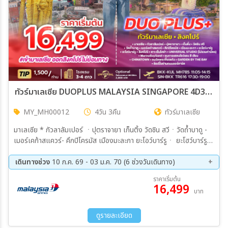
ทัวร์มาเลเซีย DUOPLUS MALAYSIA SINGAPORE 4D3N (MH+TR) เข้ากัวลา-ออกสิงคโปร์ 4วัน 3คืน (MH)
MY_MH00012
4วัน 3คืน
ทัวร์มาเลเซีย
มาเลเซีย * กัวลาลัมเปอร์ ㆍปุตราจายา เก็นติ้ง วัดชิน สวีㆍวัดถ้ำบาดู -
เมอร์เคก้าสแควร์- คึกปิโครมัส เมืองมะละกา ยะโอว์บาร์รูㆍ ยะโฮว์บาร์รูㆍ
สิงคโปร์ㆍเกาะเซ็นโตซ่าㆍUNIVERSAL STUDIO (ไม่รวมค่าบัตร)ㆍ
MarinaBaySand + ชมการแสดงโชว์แสง สี เสียงㆍCHINATOWNㆍ
เดินทางช่วง
10 ก.ค. 69 - 03 ม.ค. 70 (6 ช่วงวันเดินทาง)
ชมวัดพระเขี้ยวแก้วㆍGARDEN BY THE BAYㆍข้อปปิ้งย่านถนนออร์
18 ก.ย. 69 - 21 ก.ย. 69
23 ต.ค. 69 - 26 ต.ค. 69
ราคาเริ่มต้น
ชาร์ด
16,499
20 พ.ย. 69 - 23 พ.ย. 69
10 ธ.ค. 69 - 13 ธ.ค. 69
บาท
30 ธ.ค. 69 - 02 ม.ค. 70
31 ธ.ค. 69 - 03 ม.ค. 70
ดูรายละเอียด