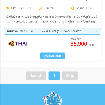
MY_TG00002
3วัน 2คืน
ทัวร์มาเลเซีย
มัสยิดวิลายะห์ เปอร์เซกูตูอัน - พระราชวังแห่งชาติมาเลเซีย - จัตุรัสเมอร์
เดก้า - ตึกแฝดปิโตรนาส - ถ้ำบาตู - Genting Highlands - Genting
SkyWorlds Theme Park - Skytropolis Funland - สะพานปุตรา -
เปอร์ดานาปุตรา
เดินทางช่วง
19 มิ.ย. 69 - 27 ธ.ค. 69 (13 ช่วงวันเดินทาง)
11 ส.ค. 69 - 13 ส.ค. 69
21 ส.ค. 69 - 23 ส.ค. 69
ราคาเริ่มต้น
35,900
18 ก.ย. 69 - 20 ก.ย. 69
09 ต.ค. 69 - 11 ต.ค. 69
บาท
11 ต.ค. 69 - 13 ต.ค. 69
22 ต.ค. 69 - 24 ต.ค. 69
23 ต.ค. 69 - 25 ต.ค. 69
06 พ.ย. 69 - 08 พ.ย. 69
ดูรายละเอียด
13 พ.ย. 69 - 15 พ.ย. 69
27 พ.ย. 69 - 29 พ.ย. 69
11 ธ.ค. 69 - 13 ธ.ค. 69
25 ธ.ค. 69 - 27 ธ.ค. 69
31 ธ.ค. 69 - 02 ม.ค. 70
ก่อนหน้า
1
ถัดไป