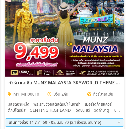
เมือง
สายการบิน
ตั้งแต่วันที่
ถึงวันที่
ทัวร์มาเลเซีย MUNZ MALAYSIA-SKYWORLD THEME PARK 3วัน 2คืน (MH)
MY_MH00010
3วัน 2คืน
ทัวร์มาเลเซีย
เฉพาะเดือน
มัสยิดอาเหม็ดㆍพระราชวังอิสตัสตันน่า ในการ่าㆍเมอร์เดก้าสแควร์ ㆍ
ตึกปิโตรนัสㆍGENTING HIGHLANDㆍ วัดชิน สวีㆍวัดถ้ำบาตู ㆍปุ
เฉพาะเทศกาล
ตราจาจายา-Genting SkyWorlds (ไม่รวมค่าบัตร)
เดินทางช่วง
11 ก.ค. 69 - 02 ม.ค. 70 (24 ช่วงวันเดินทาง)