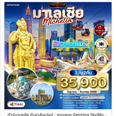
ทัวร์มาเลเซีย กัวลาลัมเปอร์ - สวนสนุก Genting SkyWorlds Theme Park 3 วัน (TG) JUN - DEC 26