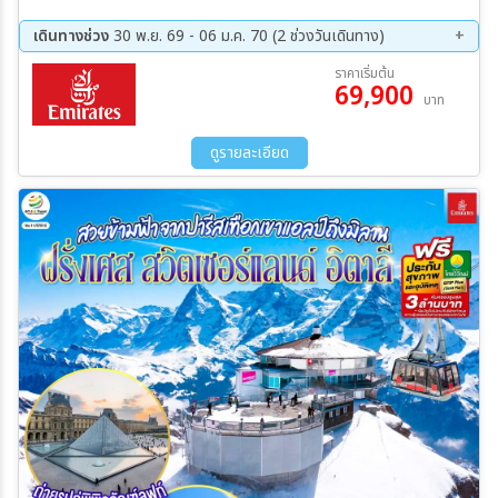
ฟาแยทท์ – ถ่ายรูปประตูชัย – ถ่ายรูปหอไอเฟล – มหาวิหารนอเทรอดาม -
ถ่ายรูปพิพิธภัณฑ์ลูฟท์ - ร้านค้าปลอดภาษี - ห้างลา ซามาริแตง – La
เดินทางช่วง
30 พ.ย. 69 - 06 ม.ค. 70 (2 ช่วงวันเดินทาง)
Vallee outlet - ถ่ายรูปพระราชวังฟงแตนโบล - ดิจอง – โลซานน์ –
30 พ.ย. 69 - 07 ธ.ค. 69
30 ธ.ค. 69 - 06 ม.ค. 70
ราคาเริ่มต้น
ศาลาไทย - มองเทรอซ์ - เบิร์น - บ่อหมีสีน้ำตาล – หอนาฬิกาดาราศาสตร์
69,900
บาท
ยอดเขากรินเดลวาลด์ เฟียส - อินเตอร์ลาเคน – ซุก – หอนาฬิกาเมืองซุก
- ซูริค - ลูเซิร์น - อนุสาวรีย์สิงโตหิน - สะพานไม้ชาเปล- มิลาน – มหาวิหาร
มิลาน – แกลเลอรี วิคเตอร์ เอ็มมานูเอล –สนามบินมัลเพนซา - สนามบิน
ดูรายละเอียด
สุวรรณภูมิ