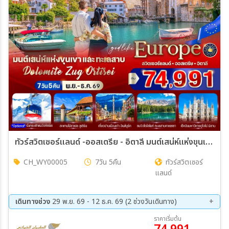
ทัวร์สวิตเซอร์แลนด์ -ออสเตรีย - อิตาลี มนต์เสน่ห์แห่งขุนเขาและทะเลสาบ Dolomite Zug Ortisei 7วัน 5คืน (WY)
CH_WY00005
7วัน 5คืน
ทัวร์สวิตเซอร์
แลนด์
เดินทางช่วง
29 พ.ย. 69 - 12 ธ.ค. 69 (2 ช่วงวันเดินทาง)
29 พ.ย. 69 - 05 ธ.ค. 69
06 ธ.ค. 69 - 12 ธ.ค. 69
ราคาเริ่มต้น