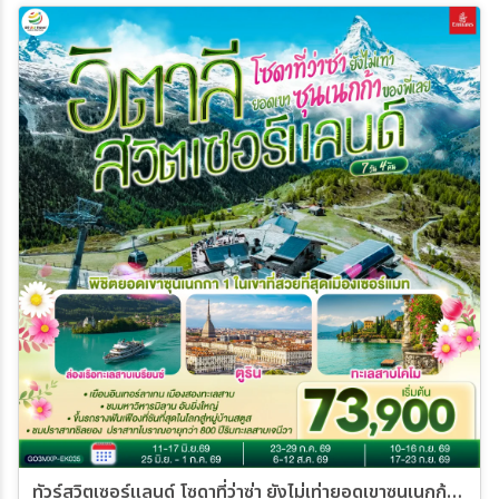
ทัวร์สวิตเซอร์แลนด์ โซดาที่ว่าซ่า ยังไม่เท่ายอดเขาซุนเนกก้าของพี่เลย อิตาลี สวิตเซอร์แลนด์ 7วัน 4คืน (EK)