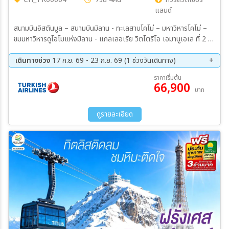
แลนด์
สนามบินอิสตันบูล – สนามบินมิลาน - ทะเลสาบโคโม่ – มหาวิหารโคโม่ –
ชมมหาวิหารดูโอโมแห่งมิลาน - แกลเลอเรีย วิตโตรีโอ เอมานูเอเล ที่ 2 -
มิลาน – แทช – เซอร์แมท - นั่งรถรางสู่ซุนเนกกา – ยอดเขาแมทเทอร์ฮ
อร์น - ซิยง – มงเทรอซ์ - รูปปั้นเฟรดดี เมอร์คิวรี – เวเว่ย์ - รูปปั้นชาร์ลี
เดินทางช่วง
17 ก.ย. 69 - 23 ก.ย. 69 (1 ช่วงวันเดินทาง)
แชปลิน - ส้อมยักษ์กลางทะเลสาบ – เจนีวา - นาฬิกาดอกไม้ - ชมน้ำพุเจ็ท
17 ก.ย. 69 - 23 ก.ย. 69
ราคาเริ่มต้น
โด – เก้าอี้หัก – โลซานน์ – ศาลาไทยเฉลิมพระเกียรติ - น้ำพุลิง – เบิร์น -
66,900
บาท
ชมหอนาฬิกาดาราศาสตร์ - บ่อหมีสีน้ำตาล – อินเทอร์ลาเกน – ซุก - ร้าน
ช่างทองโบราณ – ซูริค - ลูเซิร์น - สิงโตหินแกะสลัก - สะพานไม้ชาเปล –
สนามบินซูริค - กรุงเทพฯ (สุวรรณภูมิ)
ดูรายละเอียด