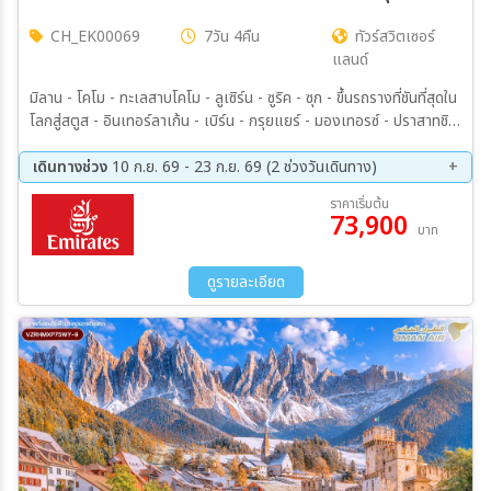
CH_EK00069
7วัน 4คืน
ทัวร์สวิตเซอร์
แลนด์
มิลาน - โคโม - ทะเลสาบโคโม - ลูเซิร์น - ซูริค - ซุก - ขึ้นรถรางที่ชันที่สุดใน
โลกสู่สตูส - อินเทอร์ลาเก้น - เบิร์น - กรุยแยร์ - มองเทอรซ์ - ปราสาทชิล
ยอง - ซียง - เซอร์แมท - ยอดเขาซุนเนกก้า - ตูริน - Serravalle
designer outlet - มิลาน- มิลานดูโอโม
เดินทางช่วง
10 ก.ย. 69 - 23 ก.ย. 69 (2 ช่วงวันเดินทาง)
10 ก.ย. 69 - 16 ก.ย. 69
17 ก.ย. 69 - 23 ก.ย. 69
ราคาเริ่มต้น
73,900
บาท
ดูรายละเอียด