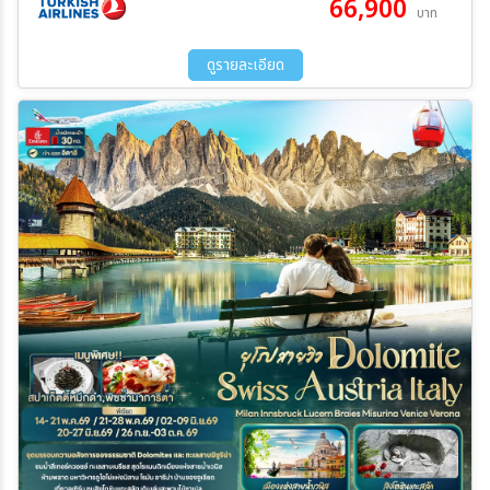
66,900
บาท
อนุสาวรีย์สิงโตหิน – สะพานไม้ชาเปล – ขึ้นกระเช้าสู่ยอดเขาทิตลิส – มิ
ลาน - มหาวิหารมิลาน – แกลเลอรี วิคเตอร์ เอ็มมานูเอล – ทะเลสาบโคโม่
- สนามบินมัลเพนซา - สนามบินอิสตันบูล - สนามบินสุวรรณภูมิ
ดูรายละเอียด