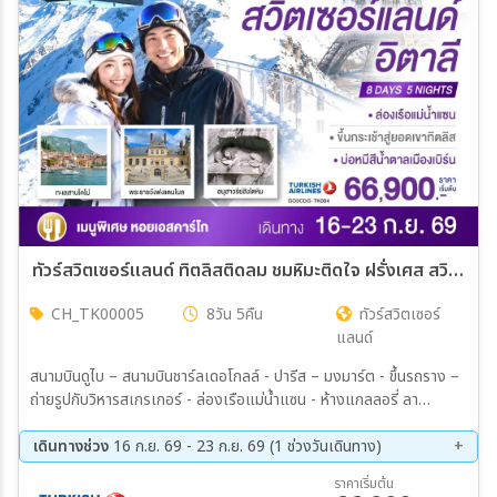
ทัวร์สวิตเซอร์แลนด์ ทิตลิสติดลม ชมหิมะติดใจ ฝรั่งเศส สวิตเซอร์แลนด์ อิตาลี 8วัน 5คืน (TK)
CH_TK00005
8วัน 5คืน
ทัวร์สวิตเซอร์
แลนด์
สนามบินดูไบ – สนามบินชาร์ลเดอโกลล์ - ปารีส – มงมาร์ต - ขึ้นรถราง –
ถ่ายรูปกับวิหารสเกรเกอร์ - ล่องเรือแม่น้ำแซน - ห้างแกลลอรี่ ลา
ฟาแยทท์ – ถ่ายรูปประตูชัย – ถ่ายรูปหอไอเฟล – มหาวิหารนอเทรอดาม -
ถ่ายรูปพิพิธภัณฑ์ลูฟท์ - ร้านค้าปลอดภาษี - ห้างลา ซามาริแตง – La
เดินทางช่วง
16 ก.ย. 69 - 23 ก.ย. 69 (1 ช่วงวันเดินทาง)
Vallee outlet - ถ่ายรูปพระราชวังฟงแตนโบล - ดิจอง - เบิร์น - ชมบ่อ
16 ก.ย. 69 - 23 ก.ย. 69
ราคาเริ่มต้น
หมีสีน้ำตาล – อินเตอร์ลาเคน - ซูริค - ซุก – หอนาฬิกาเมืองซุก - ลูเซิร์น -