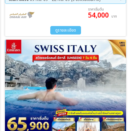
ยอดเขาคอร์วาตช์ - เมืองเซนต์มอริตซ์
09 ก.ย. 69 - 15 ก.ย. 69
13 ก.ย. 69 - 19 ก.ย. 69
ราคาเริ่มต้น
54,000
16 ก.ย. 69 - 22 ก.ย. 69
ระหว่าง
บาท
ดูรายละเอียด
ค้นหา