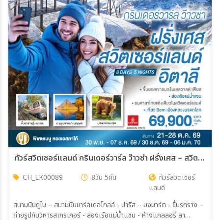
ทัวร์สวิตเซอร์แลนด์ กรินเดอร์วาร์ล ว๊าวซ่า ฝรั่งเศส – สวิตเซอร์แลนด์ – อิตาลี 8วัน 5คืน (EK)
CH_EK00089
8วัน 5คืน
ทัวร์สวิตเซอร์
แลนด์
สนามบินดูไบ – สนามบินชาร์ลเดอโกลล์ - ปารีส – มงมาร์ต - ขึ้นรถราง –
ถ่ายรูปกับวิหารสเกรเกอร์ - ล่องเรือแม่น้ำแซน - ห้างแกลลอรี่ ลา