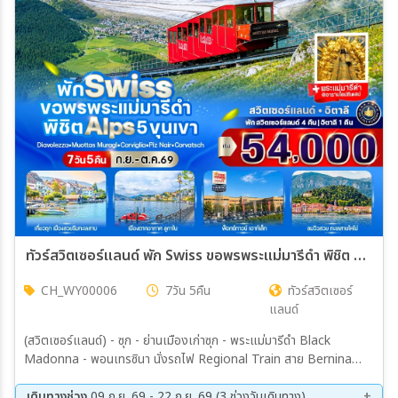
เมือง
สายการบิน
ตั้งแต่วันที่
ถึงวันที่
ทัวร์สวิตเซอร์แลนด์ พัก Swiss ขอพรพระแม่มารีดำ พิชิต Alps 5 ขุนเขา (CH-IT) 7วัน 5คืน (WY)
CH_WY00006
7วัน 5คืน
ทัวร์สวิตเซอร์
เฉพาะเดือน
แลนด์
(สวิตเซอร์แลนด์) - ซุก - ย่านเมืองเก่าซุก - พระแม่มารีดำ Black
เฉพาะเทศกาล
Madonna - พอนเทรซินา นั่งรถไฟ Regional Train สาย Bernina
line – นั่งกระเช้าสู่ยอดเขาดิอาโวเลซซา - จุดชมวิวสถานีอัลป์กรึม นั่งรถ
รางสู่จุดชมวิวมูออตตัส มูราญ - ยอดเขาคอร์วิกเลีย - ยอดเขาพิซแนร์ -
เดินทางช่วง
09 ก.ย. 69 - 22 ก.ย. 69 (3 ช่วงวันเดินทาง)