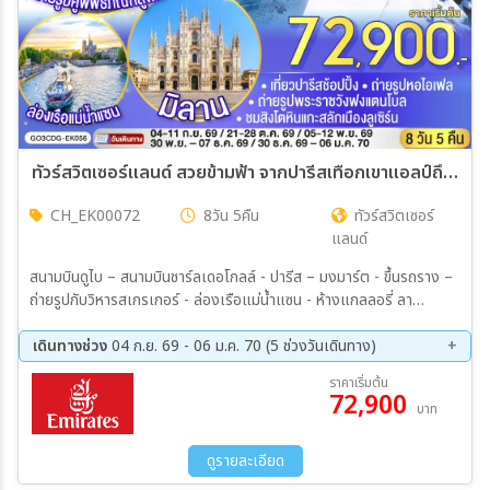
ทัวร์สวิตเซอร์แลนด์ สวยข้ามฟ้า จากปารีสเทือกเขาแอลป์ถึงมิลาน ฝรั่งเศส – สวิตเซอร์แลนด์ – อิตาลี 8วัน 5คืน (EK)
CH_EK00072
8วัน 5คืน
ทัวร์สวิตเซอร์
แลนด์
สนามบินดูไบ – สนามบินชาร์ลเดอโกลล์ - ปารีส – มงมาร์ต - ขึ้นรถราง –
ถ่ายรูปกับวิหารสเกรเกอร์ - ล่องเรือแม่น้ำแซน - ห้างแกลลอรี่ ลา
ฟาแยทท์– ถ่ายรูปประตูชัย – ถ่ายรูปหอไอเฟล – มหาวิหารนอเทรอดาม -
ถ่ายรูปพิพิธภัณฑ์ลูฟท์ - ร้านค้าปลอดภาษี - ห้างลา ซามาริแตง – La
เดินทางช่วง
04 ก.ย. 69 - 06 ม.ค. 70 (5 ช่วงวันเดินทาง)
vallee outlet - ถ่ายรูปพระราชวังฟงแตนโบล - ดิจอง - ลูเซิร์น - สิงโต
04 ก.ย. 69 - 11 ก.ย. 69
21 ต.ค. 69 - 28 ต.ค. 69
ราคาเริ่มต้น
หินแกะสลัก - สะพานไม้ชาเปล - ซุก – หอนาฬิกาเมืองซุก - ร้านช่างทอง
72,900
05 พ.ย. 69 - 12 พ.ย. 69
30 พ.ย. 69 - 07 ธ.ค. 69
บาท
โบราณ - ซูริค - ขึ้นกระเช้าสู่ยอดเขาชิลธอร์น - หมู่บ้านเลาเทอร์บรุนเน่น –
30 ธ.ค. 69 - 06 ม.ค. 70
อินเทอร์ลาเกน - มิลาน- Serravalle Outlet - มิลาน – มหาวิหารมิลาน –
แกลเลอรี วิคเตอร์ เอ็มมานูเอล – สนามบินมัลเพนซา
ดูรายละเอียด