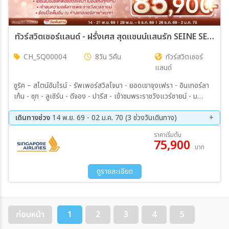
ทัวร์สวิตเซอร์แลนด์ - ฝรั่งเศส สุดแซนน์แสนรัก SEINE SENSATION 8วัน 5คืน (SQ)
CH_SQ00004
8วัน 5คืน
ทัวร์สวิตเซอร์
แลนด์
ซูริค – สไตน์อัมไรน์ - รัพเพอร์สวิลโจนา - ยอดเขาจุงเฟรา - อินเทอร์ลา
เก้น - ซุก - ลูเซิร์น - ดีจอง - ปารีส - เข้าชมพระราชวังแวร์ซายน์ - ม
งมาร์ต - ห้างซามาริแทง - ประตูชัย - หอไอเฟล - ล่องเรือแม่น้ำแซนน์ -
ห้างแกลลอรีลาฟาแยทท์
เดินทางช่วง
14 พ.ย. 69 - 02 ม.ค. 70 (3 ช่วงวันเดินทาง)
14 พ.ย. 69 - 21 พ.ย. 69
28 พ.ย. 69 - 05 ธ.ค. 69
ราคาเริ่มต้น
75,900
26 ธ.ค. 69 - 02 ม.ค. 70
บาท
ดูรายละเอียด
ก่อนหน้า
1
2
3
4
5