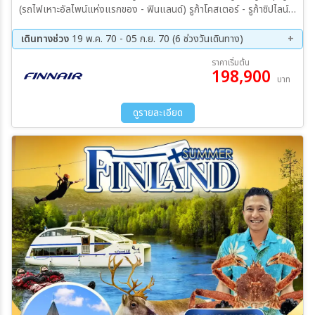
(รถไฟเหาะอัลไพน์แห่งแรกของ - ฟินแลนด์) รูก้าโคสเตอร์ - รูก้าซิปไลน์ -
โรวาเนียมี - เกาะโคติซารี - กิจกรรมเก็บผลเบอร์รี่ - ฟาร์มกวางเรนเดียร์ -
หมู่บ้านซานตาครอส - อิวาโล - ล่องเรือทะเลสาบอินารี - เคิร์คเนส - RED
เดินทางช่วง
19 พ.ค. 70 - 05 ก.ย. 70 (6 ช่วงวันเดินทาง)
KING CRAB SAFARI - พิพิธภัณฑ์ซามิ – อิวาโร - ฮาเมนลินนาน่า–
19 พ.ค. 70 - 28 พ.ค. 70
28 พ.ค. 70 - 06 มิ.ย 70
ราคาเริ่มต้น
ปราสาทฮาเม - ตลาดริมทะเล - ช้อปปิ้งที่ห้างสต๊อคมานน์ - ปอร์วู
198,900
18 มิ.ย 70 - 27 มิ.ย 70
16 ก.ค. 70 - 25 ก.ค. 70
บาท
11 ส.ค. 70 - 20 ส.ค. 70
27 ส.ค. 70 - 05 ก.ย. 70
ดูรายละเอียด