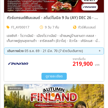
ทัวร์แกรนด์ฟินแลนด์ - สโนว์โมบิล 9 วัน (AY) DEC 26 - MAR 27
FI_AY00017
9 วัน 7 คืน
ทัวร์ฟินแลนด์
เฮลซิงกิ - โรวาเนียมิ - เมืองโรวาเนียมิ - เข้าชมหมู่บ้านซานตา คลอส -
เก็บภาพคู่คุณลุงซานต้า - ซาริสเซลก้า (อิวาโล) - อิวาโล - เคิร์คเนส - นั่ง
รถลากสโนว์โมบิล - กิจกรรมจับปูยักษ์ KING CRAB SAFARI - เมนู
พิเศษ...ปูยักษ์ - เข้าชมโรงแรมน้ำแข็ง - ฟาร์มสุนัขฮัสกี้ (สุนัขลากเลื่อน) -
เดินทางช่วง
05 ธ.ค. 69 - 21 มี.ค. 70 (7 ช่วงวันเดินทาง)
ขับรถสโนว์โมบิล - เข้าพักโรงแรมกระจก (Glass Igloo) - อิวาโล – เมือง
05 ธ.ค. 69 - 13 ธ.ค. 69
25 ธ.ค. 69 - 02 ม.ค. 70
ราคาเริ่มต้น
คิติร่า – ชมเมืองเก่าหมู่บ้านเลวี่ - นั่งกระเช้าชมวิว (Levi 2000 Gondoli)
219,900
26 ธ.ค. 69 - 03 ม.ค. 70
24 ม.ค. 70 - 01 ก.พ. 70
บาท
– ซามิแลนด์ – กิจกรรมล่าแสงเหนือ - เลวี่ – ฟาร์มกวางเรนเดียร์(ลาก
13 ก.พ. 70 - 21 ก.พ. 70
27 ก.พ. 70 - 07 มี.ค 70
เลื่อน) - โรวาเนียมิ – ช้อปปิ้ง ณ จตุรัสลอร์ดี - เมืองเคมิ – ล่องเรือตัดน้ำ
13 มี.ค 70 - 21 มี.ค 70
แข็ง (Ice breaker) – อูลู่
ดูรายละเอียด