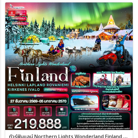
ทัวร์ฟินแลน์ Northern Lights Wonderland Finland HELSINKI LAPLAND ROVANIEMI KIRKENES IVALO 10วัน 7คืน (EK)