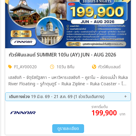
ทัวร์ฟินแลนด์ SUMMER 10วัน (AY) JUN - AUG 2026
FI_AY00020
10วัน 8คืน
ทัวร์ฟินแลนด์
เฮลซิงกิ – จัตุรัสรัฐสภา – มหาวิหารเฮลซิงกิ – คูซาโม – ล่องแม่น้ำ Ruka
River Floating – รูก้าตุนตูรี – Ruka Zipline – Ruka Coaster – โร
วาเนียมี – เกาะโคติซารี - ฟาร์มกวางเรนเดียร์ – หมู่บ้านซานตาคลอส – อิ
วาโล – ล่องเรือทะเลสาบอินารี – เกาะอุคโค – พิพิธภัณฑ์ซามี ซีดา - อนุ
เดินทางช่วง
19 มิ.ย. 69 - 21 ส.ค. 69 (1 ช่วงวันเดินทาง)
สาวรีย์ซีบีริอุส – โบสถ์หินเทมเปอเลียวคิโอ – มหาวิหาร Uspenski –
12 ส.ค. 69 - 21 ส.ค. 69
ราคาเริ่มต้น
ปราสาทฮาเม – ตลาดริมทะเล เมนูพิเศษ !! ปู Red King Crab
199,900
บาท
ดูรายละเอียด