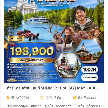
ทัวร์แกรนด์ฟินแลนด์ SUMMER 10 วัน (AY) MAY - AUG 27
FI_AY00019
10 วัน 7 คืน
ทัวร์ฟินแลนด์
ชมเมืองเฮลซิงกิ - เฮลซิงกิ - คูซาโม - ลอยตัวล่องแม่น้ำรูก้า - รูก้าตุนตูรี