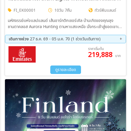
FI_EK00001
10วัน 7คืน
ทัวร์ฟินแลนด์
มหัศจรรย์แห่งแลปแลนด์ เส้นอาร์กติกเซอร์เคิล บ้านเกิดของคุณลุง
ซานตาคลอส Aurora Hunting ตามหาแสงเหนือ นั่งกระเช้าสู่ยอดเขาเสวี
ชมวิวสุดโรแบนตึก นอนโดมแก้วชมแสงเหมือ ล่องเรือตัดน้ำแข็ง
สนุกสนาน ice floating นั่งสุนัขพันธุ์ฮัสกี้และกวางเรนเดียร์ลากเลื่อน
เดินทางช่วง
27 ธ.ค. 69 - 05 ม.ค. 70 (1 ช่วงวันเดินทาง)
กิจกรรม King Crab Safari ขับ Snowmobile ชมนิทรรศการปฏิกรรมน้ำ
27 ธ.ค. 69 - 05 ม.ค. 70
ราคาเริ่มต้น
แข็ง SnowExperience36365 เดินเล่นโบสถ์เทมเพลียวคิโอ อาสนวิหา
219,888
บาท
รอุสเพนสกี อนุสาวรีย์ซิเบลิอุส จัตุรัสวุฒิสภาเฮลซิงกิ
ดูรายละเอียด