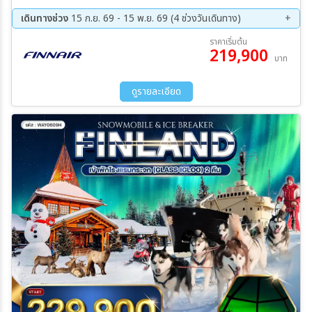
สุนัขฮัสกี้ – เกาะโคติซารี – กิจกรรมเก็บผลเบอร์รี่ – ฟาร์มกวางเรนเดียร์
– หมู่บ้านซานตาครอส – ชมทะเลสาบอินารี – กิจกรรมร่อนทอง –
เดินทางช่วง
15 ก.ย. 69 - 15 พ.ย. 69 (4 ช่วงวันเดินทาง)
พิพิธภัณฑ์ซามิ – RED KING CRAB SAFARI – เข้าชมโรงแรมน้ำแข็ง
15 ก.ย. 69 - 24 ก.ย. 69
10 ต.ค. 69 - 19 ต.ค. 69
ราคาเริ่มต้น
– ล่าแสงเหนือ – อนุสาวรีย์ซีบีริอุส – โบสถ์หินเทมเปอเลียวคิโอ – มหา
219,900
17 ต.ค. 69 - 26 ต.ค. 69
06 พ.ย. 69 - 15 พ.ย. 69
บาท
วิหาร Uspenski Cathedral – เซเนท สแควร์ – ปราสาทฮาเม – ช้อปปิ้ง
ที่ห้างสต๊อคมานน์ – ตลาดนัดริมทะเล มื้อพิเศษ : บาร์บีคิว ดินเนอร์ แบบ
ชาวฟินน์ – บุฟเฟต์ขาปูยักษ์ Red King Crab พร้อมน้ำจิ้มซีฟู๊ด
ดูรายละเอียด