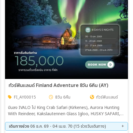
เมือง
สายการบิน
ตั้งแต่วันที่
ถึงวันที่
ทัวร์ฟินแลนด์ Finland Adventure 8วัน 6คืน (AY)
FI_AY00015
8วัน 6คืน
ทัวร์ฟินแลนด์
เฉพาะเดือน
บินลง IVALO ไป King Crab Safari (Kirkenes), Aurora Hunting
With Reindeer, Kakslautennen Glass Igloo, HUSKY SAFARI,
เฉพาะเทศกาล
Ice breaker, Snowexperience365, หมู่บ้านซานตาคลอส, บินตรงเข้า
เฮลซิงกิ
เดินทางช่วง
06 ธ.ค. 69 - 04 เม.ย. 70 (15 ช่วงวันเดินทาง)