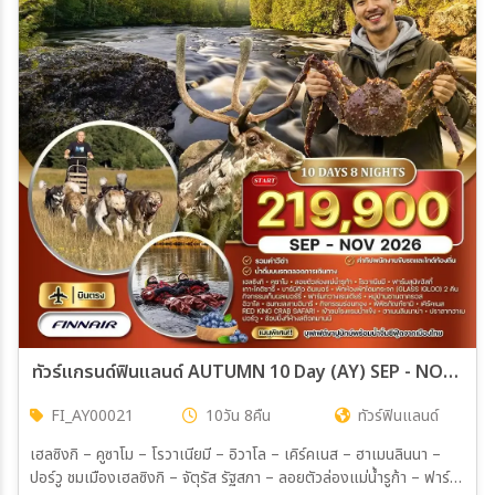
ทัวร์แกรนด์ฟินแลนด์ AUTUMN 10 Day (AY) SEP - NOV 26 พัก IGLOO 2 คืน
FI_AY00021
10วัน 8คืน
ทัวร์ฟินแลนด์
เฮลซิงกิ – คูซาโม – โรวาเนียมี – อิวาโล – เคิร์คเนส – ฮาเมนลินนา –
ปอร์วู ชมเมืองเฮลซิงกิ – จัตุรัส รัฐสภา – ลอยตัวล่องแม่น้ำรูก้า – ฟาร์ม