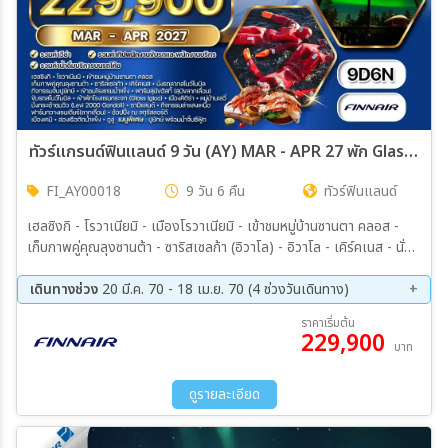
ทัวร์แกรนด์ฟินแลนด์ 9 วัน (AY) MAR - APR 27 พัก Glass Igloo 2 คืน
FI_AY00018
9 วัน 6 คืน
ทัวร์ฟินแลนด์
เฮลซิงกิ - โรวาเนียมิ - เมืองโรวาเนียมิ - เข้าชมหมู่บ้านซานตา คลอส -
เก็บภาพคู่คุณลุงซานต้า - ซาริสเซลก้า (อิวาโล) - อิวาโล - เคิร์คเนส - นั่ง
รถลากสโนว์โมบิล - กิจกรรมจับปูยักษ์ KING CRAB SAFARI - เมนู
พิเศษ...ปูยักษ์ - เข้าชมโรงแรมน้ำแข็ง - เข้าพักโรงแรมกระจก (Glass
เดินทางช่วง
20 มี.ค. 70 - 18 เม.ย. 70 (4 ช่วงวันเดินทาง)
Igloo)(1) - ฟาร์มสุนัขฮัสกี้ (สุนัขลากเลื่อน) - ขับรถสโนว์โมบิล - เข้าพัก
20 มี.ค 70 - 28 มี.ค 70
03 เม.ย 70 - 11 เม.ย 70
ราคาเริ่มต้น
โรงแรมกระจก (Glass Igloo)(2) - อิวาโล – เมืองคิติร่า – ชมเมืองเก่า
229,900
09 เม.ย 70 - 17 เม.ย 70
10 เม.ย 70 - 18 เม.ย 70
บาท
หมู่บ้านเลวี่ - นั่งกระเช้าชมวิว (Levi 2000 Gondoli) – ซามิแลนด์ –
กิจกรรมล่าแสงเหนือ - เลวี่ – ฟาร์มกวางเรนเดียร์(ลากเลื่อน) - โรวาเนีย
มิ – ช้อปปิ้ง ณ จตุรัสลอร์ดี - เมืองเคมิ – ล่องเรือตัดน้ำแข็ง (Ice
ดูรายละเอียด
breaker) – อูลู่ - เฮลซิงกิ