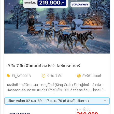
9 วัน 7 คืน ฟินแลนด์ ออโรร่า ไอซ์เบรกเกอร์
FI_AY00013
9 วัน 7 คืน
ทัวร์ฟินแลนด์
เฮลซิงกิ – เคิร์กเคเนส - ตกปูยักษ์ (King Crab) ชิมขาปูยักษ์ - อิวาโล -
นั่งรถลากเลื่อนกวางเรนเดียร์ นั่งสุนัขไซบีเรียนฮัสกี้ลากเลื่อน - โรวาเนียมิ
– หมู่บ้านซานตาคลอส – ขับรถไอซ์โกคาร์ท (Ice Karting) เคมิ - Snow
Experience 365 - ขับสโนว์โมบิล – ตกปลาหลุมน้ำแข็ง - ล่องเรือตัดน้ำ
เดินทางช่วง
02 ธ.ค. 69 - 17 เม.ย. 70 (6 ช่วงวันเดินทาง)
แข็ง – อูลู - ปอร์วู
02 ธ.ค. 69 - 10 ธ.ค. 69
26 ธ.ค. 69 - 03 ม.ค. 70
ราคาเริ่มต้น
22 ม.ค. 70 - 30 ม.ค. 70
07 ก.พ. 70 - 15 ก.พ. 70