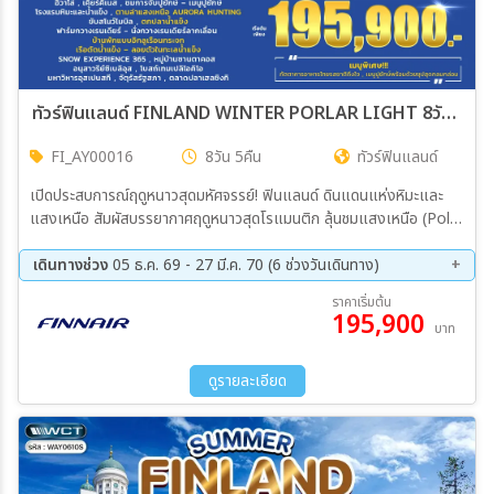
ทัวร์ฟินแลนด์ FINLAND WINTER PORLAR LIGHT 8วัน 5คืน (AY)
FI_AY00016
8วัน 5คืน
ทัวร์ฟินแลนด์
เปิดประสบการณ์ฤดูหนาวสุดมหัศจรรย์! ฟินแลนด์ ดินแดนแห่งหิมะและ
แสงเหนือ สัมผัสบรรยากาศฤดูหนาวสุดโรแมนติก ลุ้นชมแสงเหนือ (Polar
Lights) พร้อมกิจกรรมสุดประทับใจท่ามกลางธรรมชาติ
เดินทางช่วง
05 ธ.ค. 69 - 27 มี.ค. 70 (6 ช่วงวันเดินทาง)
05 ธ.ค. 69 - 12 ธ.ค. 69
19 ธ.ค. 69 - 26 ธ.ค. 69
ราคาเริ่มต้น
195,900
23 ม.ค. 70 - 30 ม.ค. 70
20 ก.พ. 70 - 27 ก.พ. 70
บาท
06 มี.ค 70 - 13 มี.ค 70
20 มี.ค 70 - 27 มี.ค 70
ดูรายละเอียด