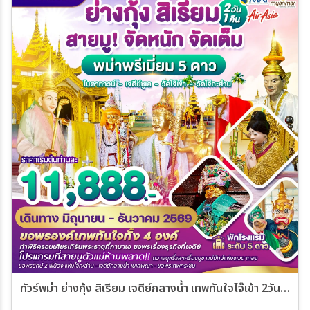
ทัวร์พม่า ย่างกุ้ง สิเรียม เจดีย์กลางน้ำ เทพทันใจไจ๊เข้า 2วัน 1คืน (8M)