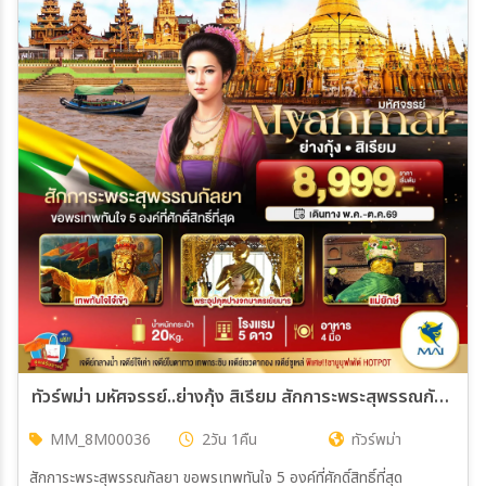
ทัวร์พม่า มหัศจรรย์..ย่างกุ้ง สิเรียม สักการะพระสุพรรณกัลยา ขอพรเทพทันใจ 5 องค์ 2วัน 1คืน (8M)
MM_8M00036
2วัน 1คืน
ทัวร์พม่า
สักการะพระสุพรรณกัลยา ขอพรเทพทันใจ 5 องค์ที่ศักดิ์สิทธิ์ที่สุด