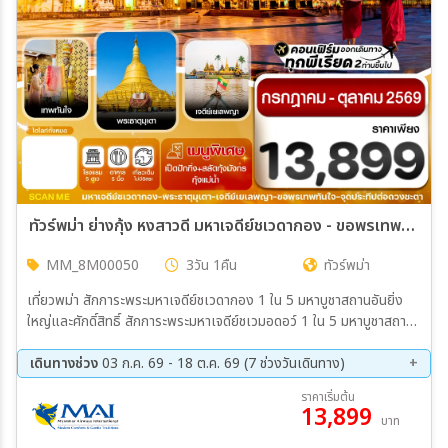
ทัวร์พม่า ย่างกุ้ง หงสาวดี มหาเจดีย์ชเวดากอง - ขอพรเทพทันใจ 3วัน 1คืน (8M)
MM_8M00050
3วัน 1คืน
ทัวร์พม่า
เที่ยวพม่า สักการะพระมหาเจดีย์ชเวดากอง 1 ใน 5 มหาบูชาสถานอันยิ่ง
ใหญ่และศักดิ์สิทธิ์ สักการะพระมหาเจดีย์ชเวมอดอว์ 1 ใน 5 มหาบูชาสถาน
อันยิ่งใหญ่และศักดิ์สิทธิ์ ขอพรเทพทันใจ และ เทพกระซิบ ที่สุดแห่งการขอ
พรแล้วสัมฤทธิ์ผล พระนอนตาหวาน พระพุทธรูปขนาดใหญ่ บูชาสถานที่มี
เดินทางช่วง
03 ก.ค. 69 - 18 ต.ค. 69 (7 ช่วงวันเดินทาง)
ความงดงามและอ่อนช้อย ไหว้พระอุปคุต ณ เจดีย์กลางน้ำ เยเลพญา ช้อป
07 ส.ค. 69 - 09 ส.ค. 69
14 ส.ค. 69 - 16 ส.ค. 69
ราคาเริ่มต้น
ปิ้งของฝาก ที่ตลาดสก๊อต และรวมอัญมณีที่มีชื่อเสียงของพม่า พัก
13,899
28 ส.ค. 69 - 30 ส.ค. 69
11 ก.ย. 69 - 13 ก.ย. 69
บาท
โรงแรม 5 ดาว 1 คืน
25 ก.ย. 69 - 27 ก.ย. 69
09 ต.ค. 69 - 10 ต.ค. 69