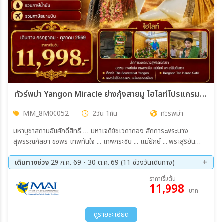
ทัวร์พม่า Yangon Miracle ย่างกุ้งสายมู ไฮไลท์โปรแกรมทัวร์ ย่างกุ้ง มหาเจดีย์ชเวดากอง 2วัน 1คืน (8M)
MM_8M00052
2วัน 1คืน
ทัวร์พม่า
มหาบูชาสถานอันศักดิ์สิทธิ์ … มหาเจดีย์ชเวดากอง สักการะพระนาง
สุพรรณกัลยา ขอพร เทพทันใจ ... เทพกระซิบ ... แม่ยักษ์ ... พระสุริยัน
จันทรา Rangoon Tea House Café’เมืองย่างกุ้ง
เดินทางช่วง
29 ก.ค. 69 - 30 ต.ค. 69 (11 ช่วงวันเดินทาง)
12 ส.ค. 69 - 13 ส.ค. 69
20 ส.ค. 69 - 21 ส.ค. 69
ราคาเริ่มต้น
11,998
28 ส.ค. 69 - 29 ส.ค. 69
03 ก.ย. 69 - 04 ก.ย. 69
บาท
10 ก.ย. 69 - 11 ก.ย. 69
17 ก.ย. 69 - 18 ก.ย. 69
25 ก.ย. 69 - 26 ก.ย. 69
08 ต.ค. 69 - 09 ต.ค. 69
ดูรายละเอียด
12 ต.ค. 69 - 13 ต.ค. 69
22 ต.ค. 69 - 23 ต.ค. 69