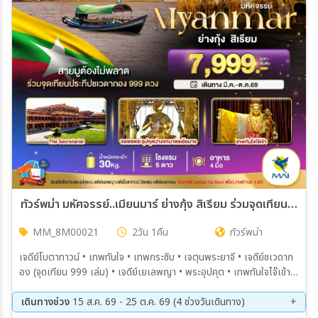
เมือง
สายการบิน
ตั้งแต่วันที่
ถึงวันที่
ทัวร์พม่า มหัศจรรย์..เมียนมาร์ ย่างกุ้ง สิเรียม ร่วมจุดเทียนประทีปชเวดากอง 999 ดวง 2วัน 1คืน (8M)
MM_8M00021
2วัน 1คืน
ทัวร์พม่า
เฉพาะเดือน
เจดีย์โบตาทาวน์ • เทพทันใจ • เทพกระซิบ • เจตุนพระยาจี • เจดีย์ชเวดาก
อง (จุดเทียน 999 เล่ม) • เจดีย์เยเลพญา • พระอุปคุต • เทพทันใจไจ๊เข้า •
เฉพาะเทศกาล
The Secretariat Yangon ร้านกาแฟ Lumbini Tea Room
เดินทางช่วง
15 ส.ค. 69 - 25 ต.ค. 69 (4 ช่วงวันเดินทาง)