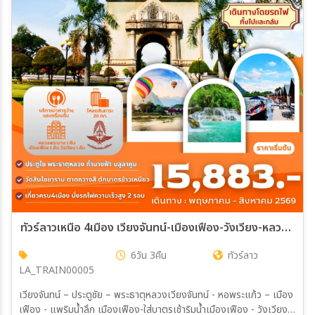
ทัวร์ลาวเหนือ 4เมือง เวียงจันทน์-เมืองเฟือง-วังเวียง-หลวงพระบาง 6วัน 3คืน (TG)
6วัน 3คืน
ทัวร์ลาว
LA_TRAIN00005
เวียงจันทน์ – ประตูชัย – พระธาตุหลวงเวียงจันทน์ - หอพระแก้ว – เมือง
เฟือง - แพริมน้ำลึก เมืองเฟือง-ใส่บาตรเช้าริมน้ำเมืองเฟือง - วังเวียง –