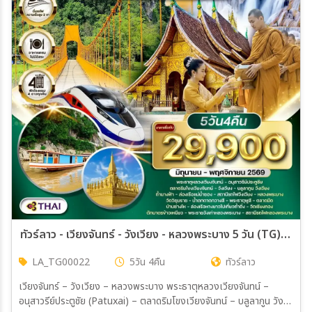
ทัวร์ลาว - เวียงจันทร์ - วังเวียง - หลวงพระบาง 5 วัน (TG) JUN - NOV 2026
LA_TG00022
5วัน 4คืน
ทัวร์ลาว
เวียงจันทร์ – วังเวียง – หลวงพระบาง พระธาตุหลวงเวียงจันทน์ –
อนุสาวรีย์ประตูชัย (Patuxai) – ตลาดริมโขงเวียงจันทน์ – บลูลากูน วัง