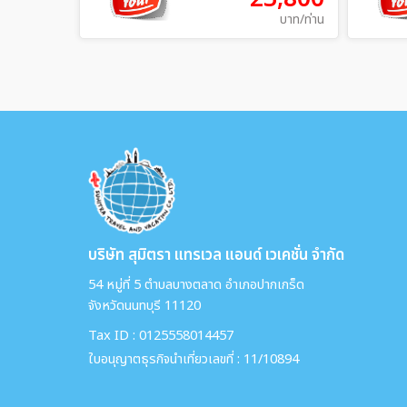
บาท/ท่าน
บริษัท สุมิตรา แทรเวล แอนด์ เวเคชั่น จำกัด
54 หมู่ที่ 5 ตำบลบางตลาด อำเภอปากเกร็ด
จังหวัดนนทบุรี 11120
Tax ID : 0125558014457
ใบอนุญาตธุรกิจนำเที่ยวเลขที่ : 11/10894