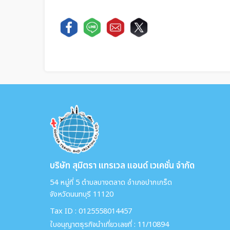
บริษัท สุมิตรา แทรเวล แอนด์ เวเคชั่น จำกัด
54 หมู่ที่ 5 ตำบลบางตลาด อำเภอปากเกร็ด
จังหวัดนนทบุรี 11120
Tax ID : 0125558014457
ใบอนุญาตธุรกิจนำเที่ยวเลขที่ : 11/10894