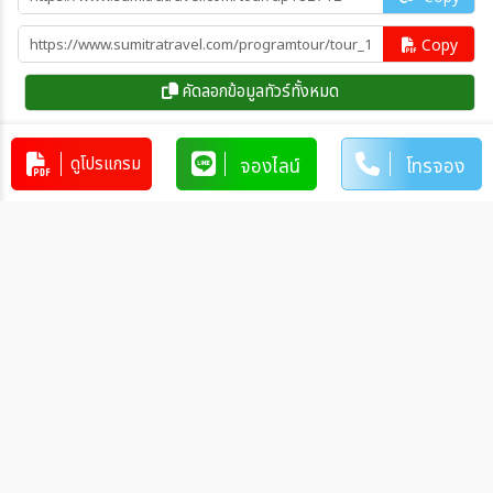
Copy
คัดลอกข้อมูลทัวร์ทั้งหมด
ดูโปรแกรม
จองไลน์
โทรจอง
โปรแกรมทัวร์คล้ายกัน
ทัวร์ญี่ปุ่น เกาหลี เที่ยวคุ้ม 2 ประเทศ
ฮอกไกโด ปูซาน 8วัน 6คืน (BX)
JP_BX00011
8วัน 6คืน
35,900
บาท
ทัวร์ญี่ปุ่น มหัศจรรย์ HOKKAIDO
Tomamu Sounkyo Snowfest 6วัน
4คืน (XJ)
JP_XJ00613
6วัน 4คืน