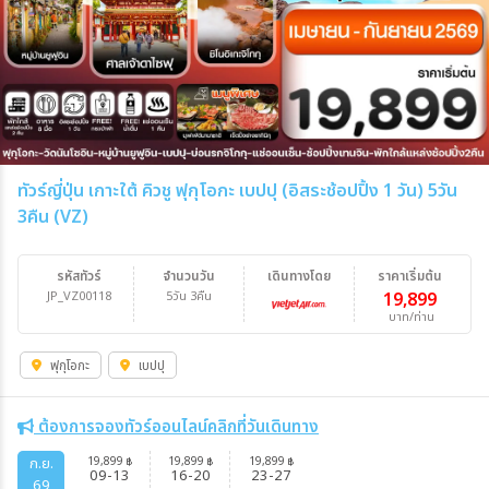
ทัวร์ญี่ปุ่น เกาะใต้ คิวชู ฟุกุโอกะ เบปปุ (อิสระช้อปปิ้ง 1 วัน) 5วัน
3คืน (VZ)
รหัสทัวร์
จำนวนวัน
เดินทางโดย
ราคาเริ่มต้น
JP_VZ00118
5วัน 3คืน
19,899
บาท/ท่าน
ฟุกุโอกะ
เบปปุ
ต้องการจองทัวร์ออนไลน์คลิกที่วันเดินทาง
19,899
19,899
19,899
ก.ย.
฿
฿
฿
09-13
16-20
23-27
69