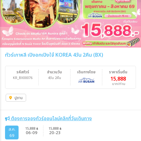
ทัวร์เกาหลี เปิงอกเปิงใจ๋ KOREA 4วัน 2คืน (BX)
รหัสทัวร์
จำนวนวัน
เดินทางโดย
ราคาเริ่มต้น
KR_BX00076
4วัน 2คืน
15,888
บาท/ท่าน
ปูซาน
ต้องการจองทัวร์ออนไลน์คลิกที่วันเดินทาง
15,888
15,888
ส.ค.
฿
฿
06-09
20-23
69