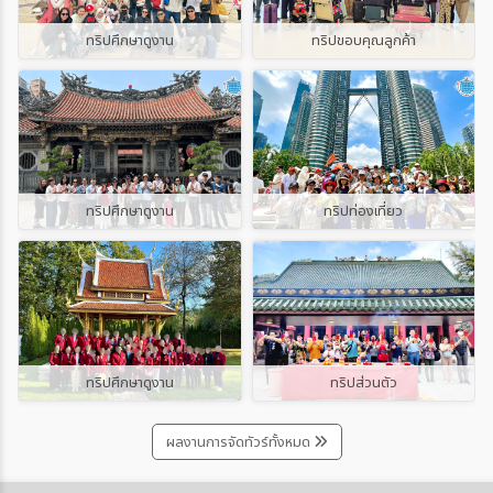
มัสยิดสำคัญของเมืองอัสตานา โดดเด่นด้วย
โรงแรมระดับ 4-5 ดาว หรือเรียวกังระดับไฮเอนด์
ชมวิว หากไม่จองล่วงหน้า อาจเสียเวลาต่อคิว
สถาปัตยกรรมอิสลาม ผสมผสานลวดลายแบบคา
ค่าภาษีอาจสูงขึ้นกว่าปกติ แนะนำให้ตรวจสอบราย
ทริปศึกษาดูงาน
ทริปขอบคุณลูกค้า
หรือบางแห่งตั๋วเต็มในวันนั้นตัวอย่างเช่น Louvre
ซัค สามารถรองรับผู้เข้าร่วมพิธีได้หลายพันคน
ละเอียดราคาเน็ต (Net Price) ที่รวมภาษีท้องถิ่น
Museum ในปารีส แนะนำให้ผู้เข้าชมทุกคน รวม
ปัจจุบันเมืองอัสตานายังมี Astana Grand
แล้วก่อนกดจอง5. การบังคับใช้กฎระเบียบท้องถิ่น
ถึงผู้ที่มีสิทธิ์เข้าฟรี จองตั๋วแบบระบุเวลาเข้าชม
Mosque ซึ่งมีขนาดใหญ่กว่าและเป็นอีกหนึ่ง
ที่เข้มงวด (ค่าปรับหน้างาน)ญี่ปุ่นเพิ่มการบังคับใช้
ผ่านระบบออนไลน์ก่อนเดินทาง (Le Louvre)
สถานที่ที่น่าสนใจสำหรับผู้ที่ชื่นชอบงาน
กฎหมายและระเบียบท้องถิ่นอย่างเข้มงวดในเมือง
ส่วน Sagrada Família ในบาร์เซโลนาแจ้งชัดเจน
สถาปัตยกรรมAltyn-Emel National
ท่องเที่ยวเพื่อรักษาความเรียบร้อยและแก้ปัญหา
ว่าผู้เข้าชมต้องมาตามช่วงเวลาที่ระบุในตั๋ว และตั๋ว
Parkอุทยานแห่งชาติขนาดใหญ่ที่มีภูมิประเทศ
ขยะห้ามดื่มแอลกอฮอล์บนท้องถนน: ย่านชิบูย่า
ซื้อผ่านออนไลน์เท่านั้น
หลากหลาย ทั้งภูเขา ทุ่งหญ้าสเตปป์ และทะเล
(Shibuya) และหลายเขตในโตเกียวประกาศแบน
(sagradafamilia.org)สถานที่ที่ควรเช็กตั๋วล่วง
ทริปศึกษาดูงาน
ทริปท่องเที่ยว
ทราย ไฮไลต์สำคัญคือ Singing Dune หรือเนิน
การดื่มเหล้า/เบียร์บนทางสาธารณะตลอดปี ช่วง
หน้าเสมอ เช่น- Louvre Museum, Paris-
ทรายร้องเพลง ซึ่งสามารถเกิดเสียงคล้ายเสียง
เวลา 18:00 น. - 05:00 น.ห้ามสูบบุหรี่ในที่
Eiffel Tower, Paris- Vatican Museums,
ก้องเมื่อเม็ดทรายเคลื่อนตัวเมืองท่องเที่ยว
สาธารณะ: เมืองโอซาก้าและหลายเขตในโตเกียว
Rome- Colosseum, Rome- Sagrada
แนะนำAlmatyเมืองท่องเที่ยวยอดนิยมที่รายล้อม
สั่งแบนการสูบบุหรี่บนทางเท้า หากฝ่าฝืนมีโทษปรับ
Família, Barcelona- Alhambra, Granada-
ด้วยภูเขา มีทั้งคาเฟ่ ร้านอาหาร สวนสาธารณะ
หน้างานทันที ต้องสูบในพื้นที่สำหรับสูบบุหรี่เท่านั้น
Anne Frank House, Amsterdam-
และแหล่งท่องเที่ยวธรรมชาติ เหมาะสำหรับใช้เป็น
ห้ามทิ้งขยะไม่เป็นที่: เขตท่องเที่ยวสำคัญหลาย
Jungfraujoch, Switzerlandการจองล่วงหน้า
เมืองหลักในการเดินทางไป Charyn Canyon,
แห่งเริ่มปรับเงินทันทีสำหรับผู้ที่ทิ้งขยะไม่เป็นที่
ไม่ใช่แค่ช่วยประหยัดเวลา แต่ยังช่วยให้จัด
Kolsai Lakes และ Kaindy LakeAstanaเมือง
ทริปศึกษาดูงาน
ทริปส่วนตัว
รวมถึงก้นบุหรี่และขยะจากการรับประทานอาหาร
โปรแกรมแต่ละวันได้แม่นขึ้น ไม่ต้องเผื่อเวลารอ
หลวงที่เต็มไปด้วยสถาปัตยกรรมสมัยใหม่ อาคาร
เดินเล่น
คิวนานเกินจำเป็น4. เที่ยวให้ถูกเวลาถ้าอยากถ่าย
รูปทรงแปลกตา และแลนด์มาร์กสำคัญ เช่น
รูปสวยและเจอคนน้อยกว่าเดิม ควรเลือกเวลา
ผลงานการจัดทัวร์ทั้งหมด
Baiterek Tower, Khan Shatyr และมัสยิด
เที่ยวให้ดี ไม่ใช่ไปถึงทุกที่ช่วง 10.00–15.00 น.
ขนาดใหญ่Shymkentเมืองทางตอนใต้ที่มี
เพราะเป็นช่วงที่กรุ๊ปทัวร์และนักท่องเที่ยวส่วนใหญ่
บรรยากาศท้องถิ่น เหมาะกับคนที่สนใจวัฒนธรรม