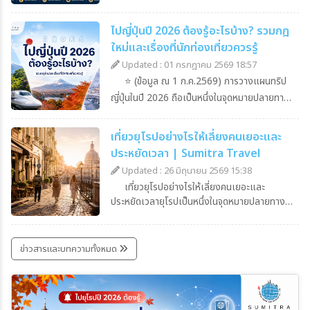
หลาย ทั้งทะเลสาบสีฟ้ากลางหุบเขา ภูเขาหิมะ แคน
ยอนขนาดใหญ่ ทุ่งหญ้ากว้างไกล และทะเลทราย
ไปญี่ปุ่นปี 2026 ต้องรู้อะไรบ้าง? รวมกฎ
อันน่าตื่นตานอกจากธรรมชาติแล้ว คาซัคสถานยัง
ใหม่และเรื่องที่นักท่องเที่ยวควรรู้
มีเมืองที่ผสมผสานอาคารยุคโซเวียตเข้ากับ
สถาปัตยกรรมสมัยใหม่ได้อย่างลงตัว จึงเหมาะทั้ง
Updated : 01 กรกฎาคม 2569 18:57
กับสายธรรมชาติ สายถ่ายรูป สายวัฒนธรรม และ
⭐ (ข้อมูล ณ 1 ก.ค.2569) การวางแผนทริป
คนที่อยากเปิดประสบการณ์ท่องเที่ยวในเส้นทาง
ญี่ปุ่นในปี 2026 ถือเป็นหนึ่งในจุดหมายปลายทาง
ใหม่ที่แตกต่างจากเดิมทำความรู้จักคาซัคสถาน#คา
ยอดฮิตของนักท่องเที่ยวชาวไทย แต่ก่อนที่จะกด
ซัคสถานเป็นประเทศที่มีขนาดใหญ่ที่สุดในเอเชีย
จองตั๋วและวางแผนการเดินทาง มีหลายเรื่องที่
กลาง และมีพื้นที่ใหญ่เป็นอันดับ 9 ของโลก ตั้งอยู่
เที่ยวยุโรปอย่างไรให้เลี่ยงคนเยอะและ
จำเป็นต้องรู้ เพราะในปี 2026 นี้ มีการ
ระหว่างทวีปเอเชียและยุโรป มีพรมแดนติดกับ
ประหยัดเวลา | Sumitra Travel
เปลี่ยนแปลงกฎระเบียบและข้อบังคับหลายอย่างที่
รัสเซีย จีน คีร์กีซสถาน อุซเบกิสถาน และเติร์กเมนิ
ส่งผลกระทบโดยตรงต่อแผนการเดินทางและค่าใช้
Updated : 26 มิถุนายน 2569 15:38
สถาน#คาซัคสถานเคยเป็นส่วนหนึ่งของสหภาพ
จ่ายของนักท่องเที่ยวเพื่อไม่ให้ทริปในฝันต้องสะดุด
เที่ยวยุโรปอย่างไรให้เลี่ยงคนเยอะและ
โซเวียต ก่อนประกาศเอกราชในปี พ.ศ. 2534 หรือ
มาเช็ก 5 เรื่องต้องรู้และกฎใหม่ที่บังคับใช้เต็มรูป
ประหยัดเวลายุโรปเป็นหนึ่งในจุดหมายปลายทาง
ค.ศ. 1991#เมืองหลวงในปัจจุบันคือ อัสตานา
แบบในปี 2026 เพื่อเตรียมตัวให้พร้อมที่สุดกัน!1.
ยอดนิยมของนักท่องเที่ยวทั่วโลก แต่หลายคนที่
(Astana) เมืองที่โดดเด่นด้วยอาคารและ
ภาษีสนามบินขาออก (International Tourist
เคยไปช่วงพีคซีซันอาจเจอปัญหาเหมือนกัน คือ
สถาปัตยกรรมสมัยใหม่ ส่วน อัลมาตี (Almaty)
Tax) ปรับขึ้น 3 เท่า!ตั้งแต่วันที่ 1 กรกฏาคม
“คนเยอะ คิวยาว โรงแรมแพง และใช้เวลาเดิน
ข่าวสารและบทความทั้งหมด
เป็นเมืองใหญ่ ศูนย์กลางทางเศรษฐกิจ และเป็น
2026 เป็นต้นไป รัฐบาลญี่ปุ่นประกาศปรับขึ้น ภาษี
ทางมากกว่าที่คิด”ความจริงแล้ว การเที่ยวยุโรปให้
เมืองท่องเที่ยวยอดนิยม เนื่องจากอยู่ใกล้ภูเขา
ท่องเที่ยวระหว่างประเทศ (International
สนุก ไม่จำเป็นต้องไปเบียดคนในทุกแลนด์มาร์ก
ทะเลสาบ และแหล่งท่องเที่ยวธรรมชาติหลายแห่ง
Tourist Tax) หรือที่รู้จักกันในชื่อภาษีขาออกจาก
หรือเสียเวลาหลายชั่วโมงกับการต่อคิวเสมอไป
คาซัคสถานมีกี่ฤดู?คาซัคสถานมีอากาศแบบภาคพื้น
ประเทศ ซึ่งจะรวมอยู่ในค่าตั๋วเครื่องบินและตั๋วเรือ
หากวางแผนให้ถูกช่วง เลือกเมืองให้เหมาะ และ
ทวีป จึงมีความแตกต่างระหว่างฤดูค่อนข้างชัดเจน