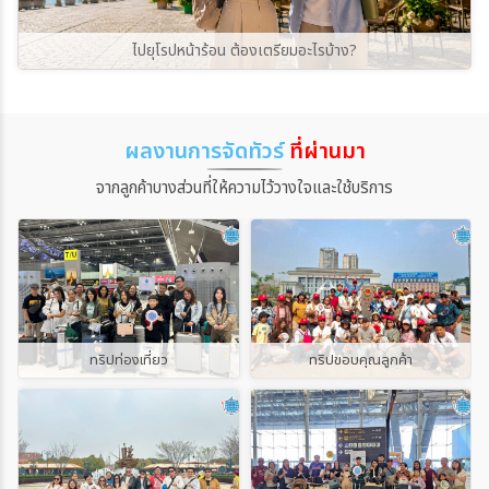
ของเขาฟูจิอย่างใกล้ชิด กฎระเบียบใหม่ที่เริ่มต้นใน
ยังจุดหมายแบบ off-the-beaten-path เพิ่มขึ้น
จากเมืองอัลมาตีประมาณ 200 กิโลเมตรKolsai
ปี 2025 จะมีผลบังคับใช้อย่างต่อเนื่องและเข้ม
จาก 48% ในช่วงก่อนหน้า (ETC
Lakesกลุ่มทะเลสาบบนภูเขาที่มีน้ำสีฟ้าใส ราย
งวดตลอดฤดูกาลปี 2026 (ช่วงเดือนกรกฎาคม-
Corporate)สรุปง่าย ๆ:ถ้าอยากเที่ยวยุโรปแบบ
ไปยุโรปหน้าร้อน ต้องเตรียมอะไรบ้าง?
ล้อมด้วยป่าสนและเทือกเขา เหมาะสำหรับการชม
กันยายน) เพื่อแก้ปัญหาการท่องเที่ยวที่ล้นเกินค่า
ไม่เหนื่อยเกินไป ควรเลี่ยงกรกฎาคม–สิงหาคม ถ้า
วิว ถ่ายภาพ และเดินเล่นท่ามกลาง
ธรรมเนียม: จะมีค่าขึ้นเขาเพิ่มเติมประมาณ 2,000
ไม่ได้จำเป็นต้องไปช่วงปิดเทอมใหญ่2. อย่าเที่ยว
ธรรมชาติKaindy Lakeทะเลสาบที่มีต้นสนจมอยู่
เยน ต่อคน (อาจมีการปรับเปลี่ยนเล็กน้อยตาม
แต่เมืองฮิต ให้ผสม “เมืองหลัก + เมือง
ใต้น้ำ โดยส่วนยอดของต้นไม้ยังคงโผล่ขึ้นมาเหนือ
ดุลยพินิจของแต่ละเส้นทาง)จำกัดคน: ทางขึ้นเส้น
รอง”ปารีส โรม เวนิส บาร์เซโลนา อัมสเตอร์ดัม
ผลงานการจัดทัวร์
ที่ผ่านมา
ผิวน้ำ กลายเป็นภาพธรรมชาติที่มีเอกลักษณ์และ
ทางหลัก (เช่น เส้นทาง Yoshida) จะจำกัดผู้ปีน
และลอนดอน เป็นเมืองที่ควรไปสักครั้ง แต่ถ้าใส่
หาชมได้ยากBig Almaty Lakeทะเลสาบบนภูเขา
สูงสุดต่อวันเวลาปิด: ประตูทางขึ้นจะปิดระหว่าง
จากลูกค้าบางส่วนที่ให้ความไว้วางใจและใช้บริการ
แต่เมืองดังทั้งทริป อาจเจอทั้งคนเยอะ ค่าใช้จ่าย
ใกล้เมืองอัลมาตี มีสีของน้ำเปลี่ยนแปลงตามแสง
เวลา 16:00 น. ถึง 03:00 น. ของวันถัดไป สำหรับ
สูง และเวลาที่หมดไปกับการต่อคิววิธีที่ดีกว่าคือจัด
และฤดูกาล ตั้งอยู่ท่ามกลางภูเขาสูงและยอดเขาที่
ผู้ที่ไม่มีใบจองที่พักบนเขา เพื่อป้องกันการปีนเขา
เส้นทางแบบผสม เช่น - ฝรั่งเศส: ปารีส + ลียง /
อาจมีหิมะปกคลุมการเข้าชมและเส้นทางขึ้น
แบบรวดเดียวโดยไม่ได้นอนพัก (Bullet
สตราสบูร์ก / โคลมาร์- อิตาลี: โรม + โบโลญญา /
ทะเลสาบอาจมีการควบคุมหรือเปลี่ยนแปลงเป็น
Climbing) ซึ่งอันตรายมาก4. ภาษีที่พัก
เวโรนา / เซียนา- สเปน: บาร์เซโลนา + บาเลนเซีย
ระยะ บางช่วงอาจต้องเดินเท้าหรือใช้เส้นทางที่
(Lodging Tax) ในเมืองท่องเที่ยวหลัก ปรับตัว
/ ซาราโกซา / กรานาดา- เยอรมนี: มิวนิก + นูเรม
กำหนด จึงควรตรวจสอบข้อมูลก่อนออกเดิน
สูงขึ้นหากมีการวางแผนพักในเมืองใหญ่อย่าง
เบิร์ก / โรเธนบวร์ก / ไฮเดลเบิร์ก- สวิตเซอร์
ทางShymbulak Mountain Resortรีสอร์ตบ
โตเกียว เกียวโต และโอซาก้า ต้องเผื่อค่าใช้จ่าย
แลนด์: ลูเซิร์น + อินเทอร์ลาเคน / เบิร์น / มงเท
นภูเขาชื่อดังใกล้เมืองอัลมาตี เป็นจุดเล่นสกีในฤดู
ทริปท่องเที่ยว
ทริปขอบคุณลูกค้า
สำหรับภาษีที่พักซึ่งมีผลบังคับใช้อย่างต่อเนื่อง
รอซ์การผสมเมืองรองช่วยให้ทริปมีจังหวะหายใจ
หนาว และสามารถนั่งกระเช้าขึ้นไปชมวิวภูเขาได้ใน
ตลอดปี 2026 และมีแนวโน้มปรับขึ้นในโรงแรม
ไม่ต้องเร่งตลอดเวลา และหลายเมืองยังมีเสน่ห์
ช่วงที่เปิดให้บริการBaiterek Towerแลนด์มาร์ก
ระดับหรูรูปแบบ: เป็นภาษีที่เก็บตามระดับราคาห้อง
แบบยุโรปแท้ ๆ ที่นักท่องเที่ยวทั่วไปอาจมอง
สำคัญใจกลางเมืองอัสตานา มีรูปทรงโดดเด่นและ
พักต่อคืนต่อคน โดยทั่วไปจะอยู่ระหว่าง 100 ถึง
ข้าม3. จองตั๋วแบบระบุเวลาเข้าชมล่วงหน้าแลนด์
สื่อถึงเรื่องราวทางประวัติศาสตร์และความเชื่อ
1,000 เยนสถานการณ์ปี 2026: เมืองเกียวโต
มาร์กยอดนิยมในยุโรปจำนวนมากใช้ระบบจองเวลา
ของชาวคาซัคHazret Sultan Mosqueหนึ่งใน
และโอซาก้าได้ประกาศปรับอัตราภาษี โดยเฉพาะใน
เข้าชม เช่น พิพิธภัณฑ์ โบสถ์ พระราชวัง หรือจุด