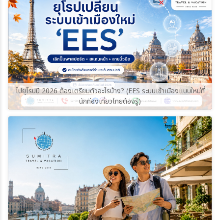
โดยอัตโนมัติข้อมูลเดิม: 1,000 เยนต่อคนข้อมูล
รู้จักจองบางอย่างล่วงหน้า ทริปยุโรปจะสบายขึ้น
โดยทั่วไปสามารถแบ่งได้เป็น 4 ฤดู แต่อุณหภูมิ
ใหม่ปี 2026: ปรับเป็น 3,000 เยนต่อคน (มีผลกับ
ประหยัดเวลา และคุ้มค่ากว่าเดิมมากจากข้อมูลของ
จริงจะแตกต่างกันตามภูมิภาคและระดับความสูง
ผู้เดินทางอายุ 2 ปีขึ้นไปทุกคน)หมายเหตุ: ภาษีนี้มี
Eurostat ปี 2025 เดือนที่มีการเข้าพักในที่พัก
ฤดูใบไม้ผลิ เดือนมีนาคม–พฤษภาคมอากาศเริ่มอุ่น
ผลบังคับใช้อย่างเป็นทางการตั้งแต่วันที่ 1 กรกฏา
ท่องเที่ยวของสหภาพยุโรปสูงที่สุดคือ สิงหาคม
ขึ้น ดอกไม้และต้นไม้เริ่มผลิบาน เหมาะกับการ
คม 2026 ตามมติคณะรัฐมนตรีญี่ปุ่น 2. ระบบคืน
16% และ กรกฎาคม 15% ของจำนวนคืนเข้าพัก
เที่ยวชมเมืองและธรรมชาติ แต่ช่วงต้นฤดูยังอาจ
ภาษี (Tax-Free Shopping) แบบใหม่ บังคับใช้
ทั้งปี โดยเดือนพีคสูงกว่าเดือนโลว์ซีซันอย่าง
พบอากาศหนาวหรือหิมะในพื้นที่ภูเขาฤดูร้อน เดือน
เต็มรูปแบบนี่คือสิ่งที่สายช้อปปิ้งต้องจำให้ขึ้นใจ
มกราคมถึงประมาณ 3.6 เท่า จึงไม่แปลกที่หลาย
มิถุนายน–สิงหาคมเป็นช่วงที่เหมาะกับการเที่ยว
เพราะญี่ปุ่นกำลังจะเปลี่ยนระบบ Tax-Free
เมืองยุโรปจะหนาแน่นมากในช่วงหน้าร้อน
ทะเลสาบ อุทยานแห่งชาติ และเส้นทางเดินป่า
Shopping โฉมใหม่ (มีผลบังคับใช้เต็มรูปแบบ
(European Commission)1. เลือกเดินทางช่วง
ไปยุโรปปี 2026 ต้องเตรียมตัวอะไรบ้าง? (EES ระบบเข้าเมืองแบบใหม่ที่
พื้นที่ราบอาจมีอากาศค่อนข้างร้อน ขณะที่บริเวณ
ตั้งแต่วันที่ 1 พฤศจิกายน 2026)แบบเดิม: ยื่น
Shoulder Season แทนช่วงพีคช่วงที่ควร
นักท่องเที่ยวไทยต้องรู้)
ภูเขาจะเย็นสบายกว่าฤดูใบไม้ร่วง เดือนกันยายน–
พาสปอร์ตแล้วร้านค้าหักลดภาษี 10% ให้ทันทีที่
พิจารณามากที่สุดคือ เมษายน–มิถุนายน และ
ตุลาคมหนึ่งในช่วงยอดนิยมสำหรับการท่องเที่ยว
เคาน์เตอร์จ่ายเงินแบบใหม่: คุณต้องจ่ายเงินราคา
กันยายน–พฤศจิกายน เพราะเป็นช่วงคาบเกี่ยว
อากาศไม่ร้อนหรือหนาวจนเกินไป ใบไม้เริ่มเปลี่ยน
เต็ม (รวมภาษี) ที่ร้านค้าก่อน จากนั้นจึงนำใบเสร็จ
ระหว่างโลว์ซีซันกับไฮซีซัน หรือที่เรียกว่า
สี เหมาะกับการถ่ายภาพและเที่ยวธรรมชาติฤดู
และสินค้าไปทำเรื่อง ขอคืนภาษี (Refund) ที่ตู้คี
Shoulder Seasonข้อดีคืออากาศยังเหมาะกับ
หนาว เดือนพฤศจิกายน–กุมภาพันธ์หลายพื้นที่มี
ออส ณ สนามบินก่อนบินกลับข้อควรระวัง: วิธีนี้
การเที่ยว แสงสวย ถ่ายรูปดี คนไม่แน่นเท่าช่วง
หิมะปกคลุม อากาศค่อนข้างหนาว โดยเฉพาะเมือง
ทำให้ต้องเผื่อเวลาไปสนามบินเพิ่มขึ้นประมาณ 30-
กรกฎาคม–สิงหาคม และราคาตั๋วเครื่องบินหรือ
อัสตานา เหมาะสำหรับคนที่ต้องการชมวิวฤดูหนาว
60 นาที และศุลกากรอาจขอตรวจดูสินค้าจริง หาก
โรงแรมมักมีโอกาสยืดหยุ่นกว่าช่วงพีคข้อมูลจาก
เล่นสกี หรือสัมผัสบรรยากาศเมืองหิมะสถานที่ท่อง
เปิดใช้หรือกินของในกลุ่มสินค้าอุปโภคบริโภคก่อน
European Travel Commission ยังสะท้อนว่า
เที่ยวคาซัคสถานที่ไม่ควรพลาดCharyn
ออกนอกประเทศ จะไม่สามารถขอคืนภาษีได้3. จัด
คนยุโรปเองเริ่มสนใจ “เมืองรอง” หรือจุดหมายที่
Canyonแคนยอนขนาดใหญ่ที่มีหน้าผาและชั้นหิน
ระเบียบเขาฟูจิ: จำกัดคนและเก็บค่าธรรมเนียม
ไม่ใช่เส้นทางยอดนิยมมากขึ้น โดยในรายงานปี
รูปร่างแปลกตา จนได้รับการขนานนามว่าเป็นหนึ่ง
ถาวรสำหรับสายไฮกิ้งหรือการเยี่ยมชมความงาม
2025 มีนักเดินทางกว่า 55% ที่สนใจเดินทางไป
ในแกรนด์แคนยอนแห่งเอเชียกลาง ตั้งอยู่ห่าง