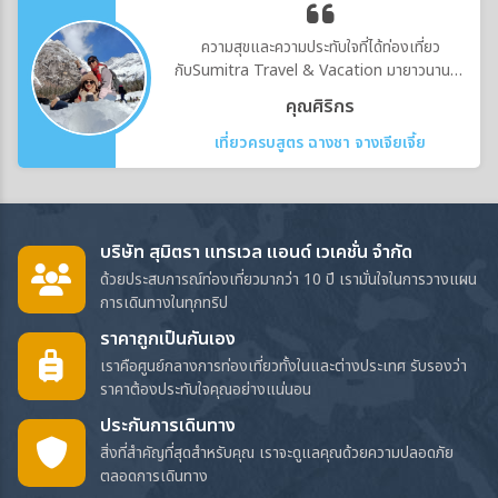
รอบ- หลีกเลี่ยงที่พักที่ถูกมากแต่ต้องเดินไกล
ร้านอาหารในอัลมาตีที่มีทั้งอาหารยุโรปและเมนู
ลากกระเป๋ายาก หรือไม่มีลิฟต์สำหรับทริปยุโรป
เนื้อ- Coffeedelia คาเฟ่ยอดนิยมในอัลมาตี
ความสุขและความประทับใจที่ได้ท่องเที่ยว
หลายเมือง ทำเลที่พักสำคัญกว่าที่คิด เพราะทุก
เหมาะสำหรับนั่งพักและถ่ายภาพควรตรวจสอบ
กับSumitra Travel & Vacation มายาวนานบริ
ชั่วโมงที่ประหยัดได้ หมายถึงเวลาที่เพิ่มขึ้นสำหรับ
สถานะของร้าน สาขา เวลาเปิด–ปิด และเงื่อนไข
การประทับใจดูแลดีทุกอย่าง โรงแรมที่พักเยี่ยม
การเที่ยว พัก กิน หรือช้อปปิ้ง6. ใช้รถไฟให้คุ้ม แต่
คุณศิริกร
การสำรองโต๊ะอีกครั้งก่อนเดินทางการเดินทาง
อาหารทุกมื้อเลิศหรู สถานที่เที่ยวสุดประทับใจทุก
ไม่จำเป็นต้องนั่งรถไฟทุกเส้นทางยุโรปมีระบบ
จากประเทศไทยไปคาซัคสถาน ปัจจุบันมีเที่ยวบิน
ครั้งที่ไปเที่ยวที่ชอบมากที่สุดที่ภูเขา" สี่ดรุณี " เส้น
เที่ยวครบสูตร ฉางชา จางเจียเจี้ย
รถไฟที่ดีมาก โดยเฉพาะฝรั่งเศส เยอรมนี สวิต
ตรงระหว่างกรุงเทพฯ และอัลมาตีให้เลือก ได้แก่-
ทางสวยงามและเจอหิมะเต็มๆ
เซอร์แลนด์ อิตาลี เนเธอร์แลนด์ และออสเตรีย
Air Astana เดินทางจากสนามบินสุวรรณภูมิไป
การใช้รถไฟช่วยประหยัดเวลาเข้า–ออกสนามบิน
ยังอัลมาตี ใช้เวลาเดินทางประมาณ 6 ชั่วโมง 40
และพาเราเข้าใจกลางเมืองได้สะดวกแต่ไม่ใช่ทุก
นาที- Thai AirAsia X เดินทางจากสนามบิน
เส้นทางต้องใช้รถไฟเสมอไป บางเส้นทางบิน
ดอนเมืองไปยังอัลมาตีตารางบินและจำนวนเที่ยว
บริษัท สุมิตรา แทรเวล แอนด์ เวเคชั่น จำกัด
ภายในอาจประหยัดเวลากว่า โดยเฉพาะเมื่อระยะ
บินอาจมีการปรับเปลี่ยนตามฤดูกาลและแผนการ
ด้วยประสบการณ์ท่องเที่ยวมากว่า 10 ปี เรามั่นใจในการวางแผน
ทางไกลมาก เช่น ปารีส–โรม หรือบาร์เซโลนา–
ให้บริการของสายการบิน จึงควรตรวจสอบวันเดิน
การเดินทางในทุกทริป
เวียนนาหลักคิดง่าย ๆ- ถ้าเดินทางไม่เกิน 4–5
ทางจริงก่อนจองคนไทยต้องขอวีซ่าหรือไม่?- ผู้ถือ
ชั่วโมง รถไฟมักสะดวกกว่า- ถ้าเกิน 6–7 ชั่วโมง
ราคาถูกเป็นกันเอง
หนังสือเดินทางไทยสามารถเดินทางเข้าคาซัค
ควรเทียบกับไฟลท์ภายใน- ถ้าเดินทางหลายเมือง
สถานโดยไม่ต้องขอวีซ่า และพำนักได้ไม่เกิน 30
เราคือศูนย์กลางการท่องเที่ยวทั้งในและต่างประเทศ รับรองว่า
ติดกัน ควรวางเส้นทางแบบไม่ย้อนกลับ- ถ้ามี
วันต่อการเดินทางหนึ่งครั้ง ตามเงื่อนไขของทาง
ราคาต้องประทับใจคุณอย่างแน่นอน
กระเป๋าใหญ่ ควรเผื่อเวลาขึ้นลงชานชาลาและ
การคาซัคสถาน- ผู้เดินทางควรเตรียม
ประกันการเดินทาง
เปลี่ยนขบวนทริปยุโรปที่ดีไม่ใช่ทริปที่ไปได้หลาย
หนังสือเดินทางที่ยังไม่หมดอายุ ตั๋วเดินทางขากลับ
ประเทศที่สุด แต่คือทริปที่ “เดินทางไม่เหนื่อยเกิน
สิ่งที่สำคัญที่สุดสำหรับคุณ เราจะดูแลคุณด้วยความปลอดภัย
หลักฐานที่พัก และเอกสารอื่นตามที่เจ้าหน้าที่ตรวจ
ไป” และมีเวลาคุณภาพในแต่ละเมือง7. เลี่ยงวัน
ตลอดการเดินทาง
คนเข้าเมืองอาจร้องขอเวลาคาซัคสถานต่างจาก
หยุดยาว เทศกาลใหญ่ และอีเวนต์ระดับเมืองบาง