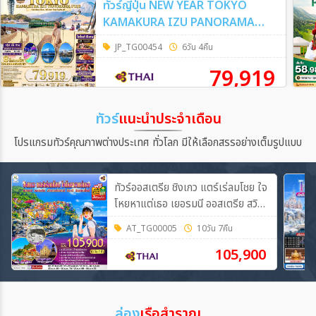
ทัวร์ญี่ปุ่น NEW YEAR TOKYO
KAMAKURA IZU PANORAMA
FUJI 6วัน 4คืน (TG)
JP_TG00454
6วัน 4คืน
79,919
ทัวร์
แนะนำประจำเดือน
โปรแกรมทัวร์คุณภาพต่างประเทศ ทั่วโลก มีให้เลือกสรรอย่างเต็มรูปแบบ
ทัวร์ออสเตรีย ชิงเกว แตร์เร่ลมโชย ใจ
โหยหาแต่เธอ เยอรมนี ออสเตรีย สวิต
เซอร์แลนด์ อิตาลี ลิกเตนสไตน์ 10วัน
AT_TG00005
10วัน 7คืน
7คืน (TG)
105,900
ล่อง
เรือสำราญ