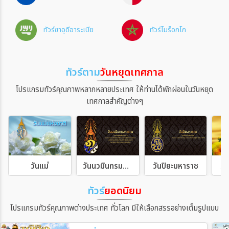
ทัวร์ซาอุดีอาระเบีย
ทัวร์โมร็อกโก
ระหว่าง
ทัวร์ตาม
วันหยุดเทศกาล
ค้นหา
โปรแกรมทัวร์คุณภาพหลากหลายประเทศ ให้ท่านได้พักผ่อนในวันหยุด
เทศกาลสำคัญต่างๆ
วันแม่
วันนวมินทรมหาราช
วันปิยะมหาราช
วั
ทัวร์
ยอดนิยม
โปรแกรมทัวร์คุณภาพต่างประเทศ ทั่วโลก มีให้เลือกสรรอย่างเต็มรูปแบบ