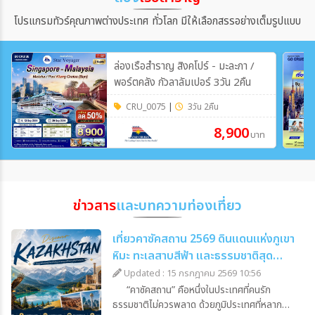
โปรแกรมทัวร์คุณภาพต่างประเทศ ทั่วโลก มีให้เลือกสรรอย่างเต็มรูปแบบ
ล่องเรือสำราญ สิงคโปร์ - มะละกา /
พอร์ตคลัง กัวลาลัมเปอร์ 3วัน 2คืน
CRU_0075
|
3วัน 2คืน
8,900
บาท
ข่าวสาร
และบทความท่องเที่ยว
เที่ยวคาซัคสถาน 2569 ดินแดนแห่งภูเขา
หิมะ ทะเลสาบสีฟ้า และธรรมชาติสุด
อลังการ
Updated : 15 กรกฎาคม 2569 10:56
“คาซัคสถาน” คือหนึ่งในประเทศที่คนรัก
ธรรมชาติไม่ควรพลาด ด้วยภูมิประเทศที่หลาก