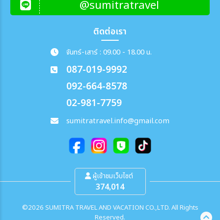
@sumitratravel
ลูเซิร์น + อินเทอร์ลาเคน + มงเทรอซ์- ยุโรปกลาง
สถาน- น้ำผึ้งธรรมชาติจากพื้นที่ภูเขา- ผลิตภัณฑ์
9 วัน: เวียนนา + เชสกี้ครุมลอฟ + ปราก +
จากขนแกะและผ้าสักหลาด- งานหัตถกรรมและ
บูดาเปสต์การเที่ยวแบบไม่อัดแน่นช่วยให้เห็นเสน่ห์
ติดต่อเรา
ของตกแต่งลายชนเผ่าคาซัค- ชาและสมุนไพรพื้น
ของเมืองมากขึ้น และเหมาะกับคนที่อยากได้
เมือง- เครื่องประดับและของใช้ที่มีลวดลายแบบคา
ประสบการณ์มากกว่าแค่ “เช็กอินให้ครบ”9. ใช้
ซัค- แม่เหล็ก พวงกุญแจ และของที่ระลึกจากเมือ
จันทร์-เสาร์ : 09.00 - 18.00 น.
เทคนิคจองร้านอาหารและกิจกรรมล่วงหน้าใน
งอัลมาตีหรืออัสตานาวางแผนเที่ยวคาซัคสถานกับ
เมืองยอดนิยม ร้านดังมักเต็มเร็ว โดยเฉพาะมื้อ
087-019-9992
Sumitra Travelกำลังวางแผนเที่ยวคาซัคสถาน
เย็นช่วง 19.00–21.00 น. ถ้ามีร้านที่อยากไปจริง
ในปี 2026 ไม่ว่าจะเป็นทริปครอบครัว ทริปกับ
092-664-8578
ควรจองล่วงหน้า หรือเลือกกินช่วงก่อนเวลาพีค
เพื่อน กรุ๊ปบริษัท กรุ๊ปดูงาน หรือกรุ๊ปส่วนตัว ทีม
เช่น 17.30–18.30 น.ส่วนกิจกรรมที่ควรจองล่วง
02-981-7759
งาน Sumitra Travel & Vacation พร้อมช่วย
หน้า ได้แก่- ล่องเรือแม่น้ำแซน- ตั๋วขึ้นภูเขาในสวิต
วางรายละเอียดให้เหมาะกับผู้เดินทางจริงเราช่วย
เซอร์แลนด์- Wine tasting- Day trip ยอด
sumitratravel.info@gmail.com
ดูแลตั้งแต่การเลือกช่วงเวลาเดินทาง การจัดเส้น
นิยม- รถรับส่งสนามบิน- ตั๋วรถไฟความเร็วสูงการ
ทางท่องเที่ยว โรงแรม รถรับ–ส่ง ร้านอาหาร ตั๋ว
จองล่วงหน้าช่วยลดความเสี่ยงเรื่องคิวเต็ม และ
เครื่องบิน ประกันการเดินทาง และงบประมาณ
ทำให้คุมงบประมาณได้ดีขึ้น10. ให้ผู้เชี่ยวชาญช่วย
เพื่อให้การเดินทางสะดวกและตรงกับความ
วางเส้นทาง หากต้องการเที่ยวแบบประหยัดเวลา
ต้องการของแต่ละกลุ่มมากที่สุดเพราะทุกการเดิน
การเที่ยวยุโรปด้วยตัวเองทำได้ แต่ถ้าเป็นทริป
ทาง คือผลงานที่เราภูมิใจ ✈️ Sumitra
ผู้เข้าชมเว็บไซต์
ครอบครัว ทริปผู้ใหญ่ ทริปกรุ๊ปเหมา หรือทริปที่มี
374,014
Travel...Your Perfect JourneyLine:
หลายเมือง การวางแผนผิดเพียงเล็กน้อยอาจ
@sumitratravelWebsite:
ทำให้เสียเวลาและเสียงบประมาณมากกว่าที่คิดสิ่ง
www.sumitratravel.comโทร: 02-981-7759
©2026 SUMITRA TRAVEL AND VACATION CO.,LTD. All Rights
ที่ควรให้ความสำคัญคือ- เส้นทางต้องไม่ย้อน-
Reserved.