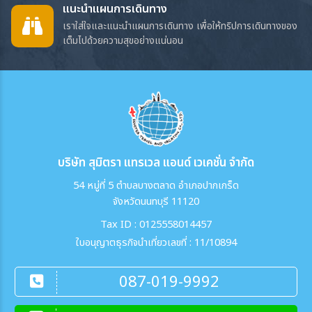
ประเทศไทยกี่ชั่วโมง?#คาซัคสถานใช้เขตเวลา
แนะนำแผนการเดินทาง
เมืองในยุโรปอาจราคาสูงขึ้นมากในช่วงงานใหญ่
UTC+5 ทั่วประเทศ ส่วนประเทศไทยใช้เวลา
เราใส่ใจและแนะนำแผนการเดินทาง เพื่อให้ทริปการเดินทางของ
เช่น งานแฟร์ งานกีฬา คอนเสิร์ต เทศกาลดนตรี
UTC+7 ดังนั้นเวลาที่คาซัคสถานจึง ช้ากว่า
เต็มไปด้วยความสุขอย่างแน่นอน
เทศกาลคริสต์มาส หรือเทศกาลท้องถิ่นตัวอย่าง
ประเทศไทย 2 ชั่วโมงตัวอย่างเช่น หาก
ช่วงที่ควรเช็กก่อนเดินทาง ได้แก่- Paris
ประเทศไทยเวลา 10.00 น. ที่คาซัคสถานจะเป็น
Fashion Week- Oktoberfest ที่มิวนิก-
เวลา 08.00 น.สิ่งที่ควรรู้ก่อนเดินทาง#สกุลเงิน
Carnival ที่เวนิส- Christmas Market ช่วง
ท้องถิ่นคือ เทงเกคาซัคสถาน หรือ Kazakhstani
ปลายพฤศจิกายน–ธันวาคม ที่เมืองหลักๆ - การ
Tenge: KZT#ควรแลกเงินสดติดตัวไว้สำหรับ
แข่งขันฟุตบอลหรือคอนเสิร์ตใหญ่- งานแฟร์
ร้านค้าขนาดเล็ก ตลาด และพื้นที่นอก
ระดับโลกในเมืองแฟรงก์เฟิร์ต มิลาน บาร์เซโลนา
เมือง#อากาศบริเวณภูเขาสามารถเปลี่ยนแปลงได้
หรือเจนีวาถ้าตั้งใจไปงานเหล่านี้ก็ถือว่าคุ้ม แต่ถ้า
รวดเร็ว ควรเตรียมเสื้อกันลมและเสื้อกัน
ไม่ได้ตั้งใจไป อาจเจอค่าที่พักสูง คนเยอะ และการ
บริษัท สุมิตรา แทรเวล แอนด์ เวเคชั่น จำกัด
หนาว#การไปเที่ยวอุทยานหรือทะเลสาบควรสวม
เดินทางในเมืองติดขัดโดยไม่จำเป็น8. วางแผน
รองเท้าที่เหมาะกับการเดิน#เส้นทางธรรมชาติบาง
54 หมู่ที่ 5 ตำบลบางตลาด อำเภอปากเกร็ด
เที่ยวแบบ “น้อยลง แต่ลึกขึ้น”หลายทริปยุโรป
แห่งอยู่ห่างจากเมืองและใช้เวลาเดินทางค่อนข้าง
จังหวัดนนทบุรี 11120
เหนื่อยเพราะพยายามใส่หลายประเทศเกินไป เช่น
นาน#ควรพกน้ำดื่ม ยาประจำตัว และของใช้ที่
7 วัน 5 เมือง 4 ประเทศ ฟังดูคุ้ม แต่เวลาจริงอาจ
Tax ID : 0125558014457
จำเป็นระหว่างเดินทาง#เมื่อเข้ามัสยิดหรือสถาน
หมดไปกับการเช็กเอาต์ ย้ายกระเป๋า รอรถไฟ และ
ที่ทางศาสนา ควรแต่งกายสุภาพและปฏิบัติตามข้อ
ใบอนุญาตธุรกิจนำเที่ยวเลขที่ : 11/10894
เดินทางระหว่างเมืองถ้ามีเวลา 7–10 วัน แนะนำ
กำหนดของสถานที่#ช่วงเวลาเปิด–ปิดของอุทยาน
ให้เลือก 1–2 ประเทศ หรือ 2–3 เมืองหลักก็เพียง
กระเช้า และสถานที่ท่องเที่ยวอาจเปลี่ยนแปลง
พอแล้ว เช่น- ฝรั่งเศส 8 วัน: ปารีส + ชาโมนิก มอ
087-019-9992
ตามสภาพอากาศของฝากจากคาซัคสถาน ของฝาก
งบลังซ์ + สตราสบูร์ก- อิตาลี 9 วัน: โรม +
ที่น่าสนใจและเหมาะกับการซื้อกลับประเทศไทย
ฟลอเรนซ์ + เวนิส- สวิตเซอร์แลนด์ 8 วัน: ซูริก +
ได้แก่- ช็อกโกแลต Rakhat ของขึ้นชื่อของคาซัค