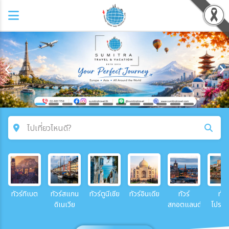
ไปเที่ยวไหนดี?
คำค้นหา
ทัวร์ทิเบต
ทัวร์สแกน
ทัวร์ตูนีเซีย
ทัวร์อินเดีย
ทัวร์
ทัวร
โซน
ดิเนเวีย
สกอตแลนด์
โปรตุ