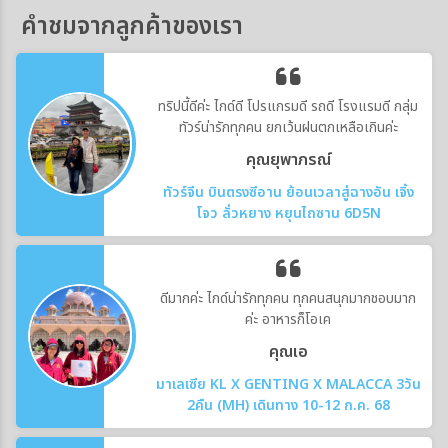
มักเข้าเมืองพร้อมกันช่วงเวลาที่มักเที่ยวสบายกว่า
คำชมจากลูกค้าของเรา
ตลาดพื้นเมือง และวิถีชีวิตของผู้คนในเอเชีย
ได้แก่- เช้ามาก: ประมาณ 07.00–09.00 น. เหมาะ
กลางTurkistanเมืองประวัติศาสตร์และ
กับการถ่ายรูปหน้าแลนด์มาร์ก เดินย่านเมืองเก่า
ศูนย์กลางทางศาสนาที่สำคัญ เป็นที่ตั้งของ สุสาน
หรือชมวิว- ช่วงเย็น: ประมาณ 16.00–18.30 น.
Khoja Ahmed Yasawi ซึ่งได้รับการขึ้นทะเบียน
เหมาะกับเมืองที่กลางวันคนแน่น เช่น ปารีส โรม
เป็นมรดกโลกโดยองค์การยูเนสโกอาหารคาซัค
ทริปนี้ดีค่ะ ไกด์ดี โปรแกรมดี รถดี โรงแรมดี กลุ่ม
เวนิส หรือปราก- กลางคืน: เหมาะกับเมืองที่
สถานที่ควรลองBeshbarmakอาหารประจำชาติ
ทัวร์น่ารักทุกคน ยกเว้นฝนตกเหลือเกินค่ะ
ปลอดภัยและมีแสงไฟสวย เช่น ปารีส ลอนดอน
ของคาซัคสถาน โดยทั่วไปประกอบด้วยเนื้อต้ม เส้น
คุณยุพาภรณ์
เวียนนา บูดาเปสต์ตัวอย่างเช่น หากไปเวนิส การ
แป้ง และน้ำซุป เป็นอาหารที่สะท้อนวัฒนธรรมการ
เดินเล่นช่วงเช้าหรือพักค้างคืนในเมือง จะให้
เลี้ยงสัตว์และวิถีชีวิตแบบดั้งเดิมShashlikเนื้อ
ทัวร์จีน บินตรงซีอาน ย้อนเวลาสู่ฉางอัน เจิ้ง
บรรยากาศต่างจากการไปแบบ day trip มาก
หมักเสียบไม้ย่าง คล้ายบาร์บีคิว พบได้ทั่วไปทั้งใน
โจว ลั่วหยาง หยุนไถซาน 6D5N
เพราะนักท่องเที่ยวแบบไปเช้าเย็นกลับมักทำให้
ร้านอาหารและตลาดท้องถิ่นSamsaแป้งอบไส้
เมืองแน่นในช่วงกลางวัน จนเมืองต้องมีมาตรการ
เนื้อหรือหัวหอม ลักษณะคล้ายพาย เหมาะสำหรับ
Access Fee สำหรับผู้ที่เข้าเมืองบางวันและบาง
รับประทานเป็นของว่างKumisเครื่องดื่มพื้นเมือง
ช่วงเวลา (cda.veneziaunica.it)5. พักในทำเลที่
ที่ทำจากนมม้าหมัก มีรสชาติและกลิ่นเฉพาะตัว
ดีมากค่ะ ไกด์น่ารักทุกคน ทุกคนสนุกมากชอบมาก
ช่วยลดเวลาเดินทางหลายคนเลือกโรงแรมราคา
เป็นส่วนหนึ่งของวัฒนธรรมชนเผ่าเร่ร่อนในเอเชีย
ค่ะ อาหารก็โอเค
ถูกไว้นอกเมือง แต่สุดท้ายเสียเวลาเดินทางวันละ
กลางBaursakแป้งทอดชิ้นเล็ก เนื้อสัมผัสนุ่ม รับ
1–2 ชั่วโมง และเสียค่าเดินทางเพิ่มโดยไม่รู้ตัว
คุณเอ
ประทานคู่กับชา น้ำผึ้ง หรืออาหารคาวได้ร้านอาหาร
หลักการเลือกที่พักในยุโรปให้ประหยัดเวลาคือ-
และคาเฟ่ที่นักท่องเที่ยวรู้จัก- Navat ร้านอาหาร
มาเลเซีย KL X GENTING X MALACCA 3วัน
เลือกที่พักใกล้สถานีรถไฟหลัก หากต้องย้ายเมือง-
พื้นเมืองตกแต่งสวย เหมาะสำหรับคนที่ต้องการ
2คืน (MH) เดินทาง 10-12 ก.ค. 68
เลือกที่พักใกล้ Metro / Tram หากเที่ยวในเมือง
ลองอาหารเอเชียกลาง- Gakku Restaurant
ใหญ่- เลือกย่านที่เดินเที่ยวได้ ไม่ต้องต่อรถหลาย
ร้านอาหารคาซัคที่เน้นเมนูพื้นเมือง- Line Brew