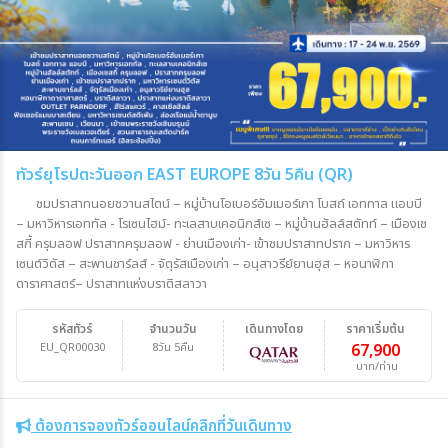
ทัวร์ยุโรปตะวันออก EAST EUROPE 8วัน 5คืน (QR)
ชมปราสาทนอยชวานสไตน์ – หมู่บ้านโอเบอร์อัมเมอร์เกา โบสถ์ เอททาล แอบบี
– มหาวิหารเอททัล - โรเซนไฮม์- ทะเลสาบเคอนิกส์เซ – หมู่บ้านฮัลล์สตัทท์ – เมืองเช
สกี้ ครุมลอฟ ปราสาทครุมลอฟ - ย่านเมืองเก่า- เข้าชมปราสาทปราก – มหาวิหาร
เซนต์วิตัส – สะพานชาร์ลส์ - จัตุรัสเมืองเก่า – อนุสาวรีย์ยานฮุส – หอนาฬิกา
ดาราศาสตร์– ปราสาทแห่งบราติสลาวา
รหัสทัวร์
จำนวนวัน
เดินทางโดย
ราคาเริ่มต้น
EU_QR00030
8วัน 5คืน
67,900
บาท/ท่าน
ต้องการจองทัวร์ออนไลน์คลิกที่วันเดินทาง