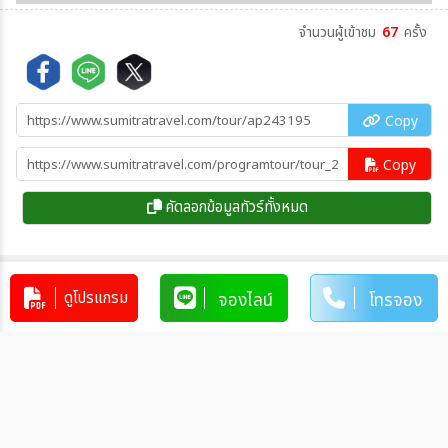
จำนวนผู้เข้าชม
67
ครั้ง
Copy
Copy
คัดลอกข้อมูลทัวร์ทั้งหมด
ดูโปรแกรม
จองไลน์
โทรจอง
โปรแกรมทัวร์คล้ายกัน
ทัวร์ยุโรปตะวันออก พักหมู่บ้านฮัลสตัทท์
10วัน (LH+OS) Aug - Oct 26
EU_LH00007
10วัน 7คืน