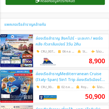
คัดลอกข้อมูลทัวร์ทั้งหมด
แพคเกจเรือสำราญคล้ายกัน
ล่องเรือสำราญ สิงคโปร์ - มะละกา / พอร์ต
คลัง กัวลาลัมเปอร์ 3วัน 2คืน
CRU_0075
|
06 ก.ย. 69 - 20 ก.ย. 69
3วัน 2คืน
Star Cruises
ไม่รวมตั๋วเครื่องบิน
8,900
ล่องเรือสำราญMediterranean Cruise
(Italy-Span) 5in1 Trip ล่องเรือ5เมืองใน
ฝัน 8วัน7คืน
CRU_0068
|
02 ต.ค. 69 - 09 ต.ค. 69
8วัน 7คืน
RoyalCaribbean
ไม่รวมตั๋วเครื่องบิน
50,900