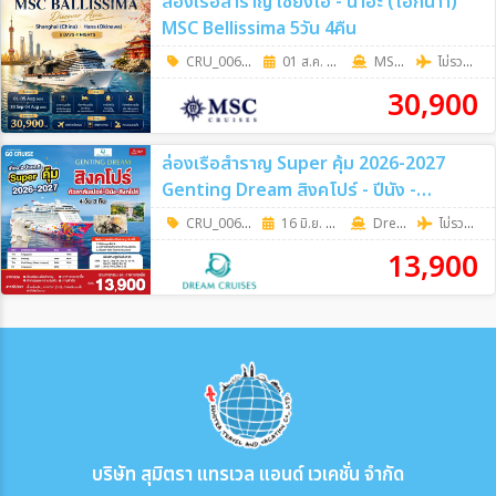
ล่องเรือสำราญ เซี่ยงไฮ้ - นาฮะ (โอกินา่า)
MSC Bellissima 5วัน 4คืน
CRU_0060
|
01 ส.ค. 69 - 30 ก.ย. 69
5วัน 4คืน
MSC Cruises
ไม่รวมตั๋วเครื่องบิน
30,900
ล่องเรือสำราญ Super คุ้ม 2026-2027
Genting Dream สิงคโปร์ - ปีนัง -
กัวลาลัมเปอร์(พอร์ตคลัง) - สิงคโปร์ เดิน
CRU_0067
|
16 มิ.ย. 69 - 17 พ.ย. 69
4วัน 3คืน
Dream Cruise
ไม่รวมตั๋วเครื่องบิน
ทางวันอังคาร 4วัน 3คืน
13,900
บริษัท สุมิตรา แทรเวล แอนด์ เวเคชั่น จำกัด