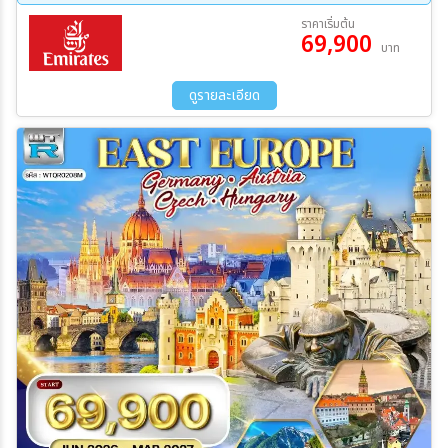
(ออสเตรีย) – สวนมิราเบล ฮัลสตัท – เดินชมวิวหมู่บ้าน - OUTLET –
09 ต.ค. 69 - 16 ต.ค. 69
29 พ.ย. 69 - 06 ธ.ค. 69
ราคาเริ่มต้น
เวียนนา– เข้าชมพระราชวังเชินบรุนน์ - ถนนคาร์ทเนอร์
69,900
05 ธ.ค. 69 - 12 ธ.ค. 69
28 ธ.ค. 69 - 04 ม.ค. 70
บาท
ดูรายละเอียด