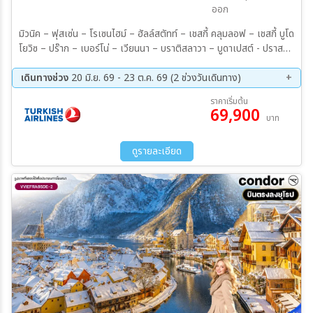
ออก
มิวนิค – ฟุสเซ่น – โรเซนไฮม์ – ฮัลล์สตัทท์ – เชสกี้ คลุมลอฟ – เชสกี้ บูโด
โยวิซ – ปร๊าก – เบอร์โน่ – เวียนนา – บราติสลาวา – บูดาเปสต์ - ปราสาท
นอยชวานสไตน์ – สะพานมาเรียนบรูค – หมู่บ้านฮัลล์สตัทท์ – ปราสาทครุ
มลอฟ – ปราสาทปร๊าก – มหาวิหารเซนต์วิตัส – กำแพงเลนนอน – สะ
เดินทางช่วง
20 มิ.ย. 69 - 23 ต.ค. 69 (2 ช่วงวันเดินทาง)
พานชาร์ลส์ – จัตุรัสเมืองเก่า – หอนาฬิกาดาราศาสตร์ – พระราชวังเชินบ
24 ก.ย. 69 - 01 ต.ค. 69
16 ต.ค. 69 - 23 ต.ค. 69
ราคาเริ่มต้น
รุนน์ – อนุสาวรีย์โยฮันสเตร้าส์ – โบสถ์เซนต์สตีเฟน – สวนสาธารณะสตัด
69,900
บาท
ปาร์ค – ประตูไมเคิล – รูปปั้นคนตกท่อคูมิล – รูปปั้นนโปเลียน – เมืองเก่า
บราติสลาวา – Outlet Parndorf – ฮีโร่สแควร์ – ล่องเรือแม่น้ำดานูบ –
อาคารรัฐสภาฮังการี – ป้อมฟิชเชอร์แมนบาสเตียน – คาสเซิ่ลฮิลล์ มื้อ
ดูรายละเอียด
พิเศษ : ขาหมูเยอรมัน – ปลาเทราท์ฮัลล์สตัทท์ – ซี่โครงหมูเวียนนา – ซุปกู
ลาสฮังกาเรียน