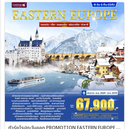
ทัวร์ยุโรปตะวันออก PROMOTION EASTERN EUROPE 8วัน 5คืน (QR)