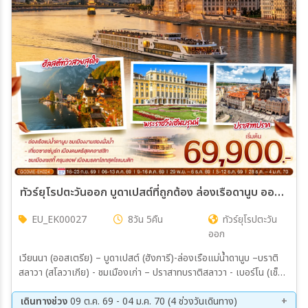
ทัวร์ยุโรปตะวันออก บูดาเปสต์ที่ถูกต้อง ล่องเรือดานูบ ออสเตรีย ฮังการี สโลวาเกีย เช็ก 8วัน 5คืน (EK)
EU_EK00027
8วัน 5คืน
ทัวร์ยุโรปตะวัน
ออก
เวียนนา (ออสเตรีย) – บูดาเปสต์ (ฮังการี)-ล่องเรือแม่น้ำดานูบ –บราติ
สลาวา (สโลวาเกีย) - ชมเมืองเก่า – ปราสาทบราติสลาวา - เบอร์โน (เช็ก)
- ชมเมืองเก่า ปราก –เข้าชมปราสาทแห่งปราก – เข้าชมมหาวิหารเซนต์วิ
ตุส – ย่านช่างทองโบราณ - สะพานชาร์ล - เชสกี้ ครุมลอฟ – ซาลซ์บูร์ก
เดินทางช่วง
09 ต.ค. 69 - 04 ม.ค. 70 (4 ช่วงวันเดินทาง)