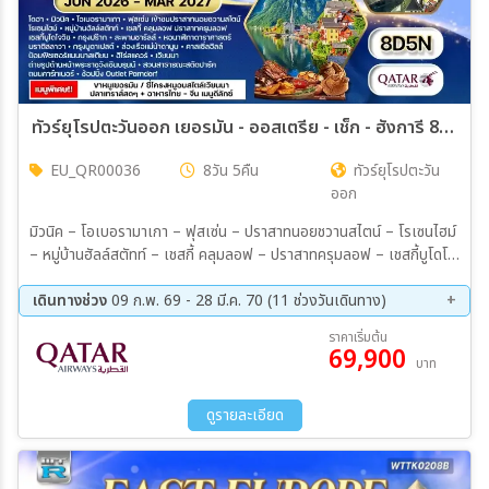
ทัวร์ยุโรปตะวันออก เยอรมัน - ออสเตรีย - เช็ก - ฮังการี 8วัน QR JUN 26 - MAR 27
EU_QR00036
8วัน 5คืน
ทัวร์ยุโรปตะวัน
ออก
มิวนิค – โอเบอรามาเกา – ฟุสเซ่น – ปราสาทนอยชวานสไตน์ – โรเซนไฮม์
– หมู่บ้านฮัลล์สตัทท์ – เชสกี้ คลุมลอฟ – ปราสาทครุมลอฟ – เชสกี้บูโดโจ
วิช – กรุงปราก ปราสาทปราก – มหาวิหารเซนต์วิตัส – สะพานชาร์ลส์ –
หอนาฬิกาดาราศาสตร์ – จัตุรัสเมืองเก่า – เมืองบราติสลาวา – กรุง
เดินทางช่วง
09 ก.พ. 69 - 28 มี.ค. 70 (11 ช่วงวันเดินทาง)
บูดาเปสต์ – ล่องเรือแม่น้ำดานูบ – คาสเซิลฮิลล์ – ป้อมฟิชเชอร์แมนบาส
11 ส.ค. 69 - 18 ส.ค. 69
26 ก.ย. 69 - 03 ต.ค. 69
ราคาเริ่มต้น
เตียน – ฮีโร่สแควร์ – กรุงเวียนนา – พระราชวังเชินบรุนน์ – สวนสา
69,900
02 ต.ค. 69 - 09 ต.ค. 69
18 ต.ค. 69 - 25 ต.ค. 69
บาท
ธารณะสตัดปาร์ค – ถนนคาร์ทเนอร์ – โบสถ์เซนต์สตีเฟน เมนูพิเศษ !! ขา
22 ต.ค. 69 - 29 ต.ค. 69
31 ต.ค. 69 - 07 พ.ย. 69
หมูเยอรมัน & เบียร์บาวาเรียน - ปลาเทราต์สดเมืองฮัลล์สตัทท์ - ซี่โครง
19 พ.ย. 69 - 26 พ.ย. 69
03 ธ.ค. 69 - 10 ธ.ค. 69
หมูอบสไตล์เวียนนา - ดินเนอร์ล่องเรือแม่น้ำดานูบ
ดูรายละเอียด
28 ธ.ค. 69 - 04 ม.ค. 70
13 ก.พ. 70 - 20 ก.พ. 70
21 มี.ค 70 - 28 มี.ค 70