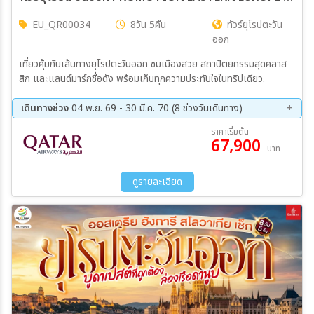
EU_QR00034
8วัน 5คืน
ทัวร์ยุโรปตะวัน
ออก
เที่ยวคุ้มกับเส้นทางยุโรปตะวันออก ชมเมืองสวย สถาปัตยกรรมสุดคลาส
สิก และแลนด์มาร์กชื่อดัง พร้อมเก็บทุกความประทับใจในทริปเดียว.
เดินทางช่วง
04 พ.ย. 69 - 30 มี.ค. 70 (8 ช่วงวันเดินทาง)
04 พ.ย. 69 - 11 พ.ย. 69
17 พ.ย. 69 - 24 พ.ย. 69
ราคาเริ่มต้น
67,900
02 ธ.ค. 69 - 09 ธ.ค. 69
22 ธ.ค. 69 - 29 ธ.ค. 69
บาท
23 ม.ค. 70 - 30 ม.ค. 70
20 ก.พ. 70 - 27 ก.พ. 70
06 มี.ค 70 - 13 มี.ค 70
23 มี.ค 70 - 30 มี.ค 70
ดูรายละเอียด