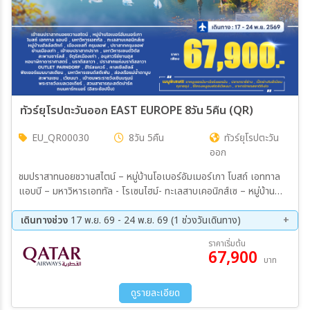
ทัวร์ยุโรปตะวันออก EAST EUROPE 8วัน 5คืน (QR)
EU_QR00030
8วัน 5คืน
ทัวร์ยุโรปตะวัน
ออก
ชมปราสาทนอยชวานสไตน์ – หมู่บ้านโอเบอร์อัมเมอร์เกา โบสถ์ เอททาล
แอบบี – มหาวิหารเอททัล - โรเซนไฮม์- ทะเลสาบเคอนิกส์เซ – หมู่บ้าน
ฮัลล์สตัทท์ – เมืองเชสกี้ ครุมลอฟ ปราสาทครุมลอฟ - ย่านเมืองเก่า- เข้า
ชมปราสาทปราก – มหาวิหารเซนต์วิตัส – สะพานชาร์ลส์ - จัตุรัสเมืองเก่า
เดินทางช่วง
17 พ.ย. 69 - 24 พ.ย. 69 (1 ช่วงวันเดินทาง)
– อนุสาวรีย์ยานฮุส – หอนาฬิกาดาราศาสตร์– ปราสาทแห่งบราติสลาวา
17 พ.ย. 69 - 24 พ.ย. 69
ราคาเริ่มต้น
67,900
บาท
ดูรายละเอียด