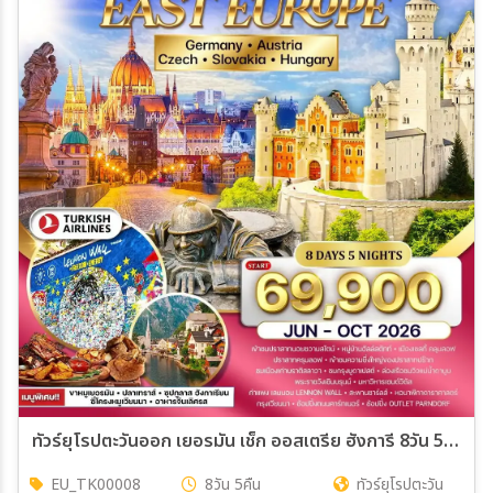
ทัวร์ยุโรปตะวันออก เยอรมัน เช็ก ออสเตรีย ฮังการี 8วัน 5คืน (TK)
EU_TK00008
8วัน 5คืน
ทัวร์ยุโรปตะวัน