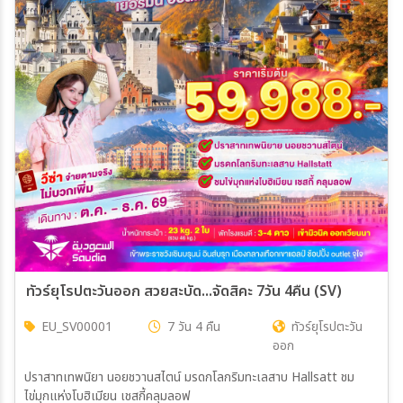
ทัวร์ยุโรปตะวันออก สวยสะบัด...จัดสิคะ 7วัน 4คืน (SV)
EU_SV00001
7 วัน 4 คืน
ทัวร์ยุโรปตะวัน
ออก
ปราสาทเทพนิยา นอยชวานสไตน์ มรดกโลกริมทะเลสาบ Hallsatt ชม
ไข่มุกแห่งโบฮิเมียน เชสกี้คลุมลอฟ