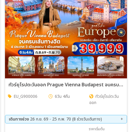
เมือง
สายการบิน
ตั้งแต่วันที่
ถึงวันที่
ทัวร์ยุโรปตะวันออก Prague Vienna Budapest จบครบเส้นทางฮิต ออสเตรีย - เช็ก - ฮังการี - สโลวาเกีย 6วัน 4คืน (G9)
EU_G900006
6วัน 4คืน
ทัวร์ยุโรปตะวัน
เฉพาะเดือน
ออก
เฉพาะเทศกาล
เดินทางช่วง
26 ก.ย. 69 - 25 ก.พ. 70 (8 ช่วงวันเดินทาง)
26 ก.ย. 69 - 01 ต.ค. 69
10 ต.ค. 69 - 15 ต.ค. 69
ราคาเริ่มต้น