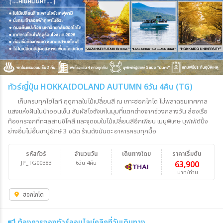
ทัวร์ญี่ปุ่น HOKKAIDOLAND AUTUMN 6วัน 4คืน (TG)
เก็บครบทุกไฮไลท์ ฤดูกาลใบไม้เปลี่ยนสี ณ เกาะฮอกไกโด ไม่พลาดชมเทศกาล
แสงแห่งฝันในป่าออนเซ็น สัมผัสโจซังเคในมุมที่แตกต่างจากช่วงกลางวัน ล่องเรือ
ท้องกระจกที่ทะเลสาบชิโคสึ และจุดชมใบไม้เปลี่ยนสีอีกเพียบ เมนูพิเศษ บุฟเฟ่ต์ปิ้ง
ย่างอิ่มไม่อั้นขาปูยักษ์ 3 ชนิด ร้านดังนันดะ อาหารครบทุกมื้อ
รหัสทัวร์
จำนวนวัน
เดินทางโดย
ราคาเริ่มต้น
JP_TG00383
6วัน 4คืน
63,900
บาท/ท่าน
ฮอกไกโด
ต้องการจองทัวร์ออนไลน์คลิกที่วันเดินทาง